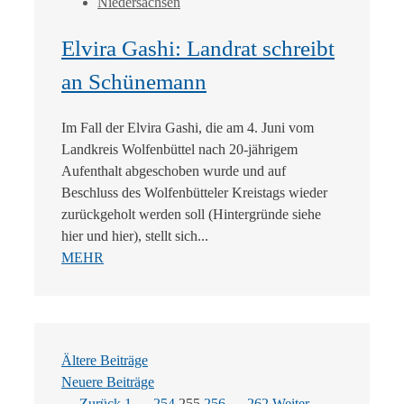
Niedersachsen
Elvira Gashi: Landrat schreibt
an Schünemann
Im Fall der Elvira Gashi, die am 4. Juni vom
Landkreis Wolfenbüttel nach 20-jährigem
Aufenthalt abgeschoben wurde und auf
Beschluss des Wolfenbütteler Kreistags wieder
zurückgeholt werden soll (Hintergründe siehe
hier und hier), stellt sich...
MEHR
Ältere Beiträge
Neuere Beiträge
Seite
Seite
Seite
Seite
Seite
←
Zurück
1
…
254
255
256
…
262
Weiter
→