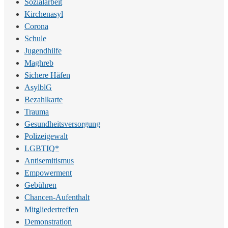
Sozialarbeit
Kirchenasyl
Corona
Schule
Jugendhilfe
Maghreb
Sichere Häfen
AsylblG
Bezahlkarte
Trauma
Gesundheitsversorgung
Polizeigewalt
LGBTIQ*
Antisemitismus
Empowerment
Gebühren
Chancen-Aufenthalt
Mitgliedertreffen
Demonstration