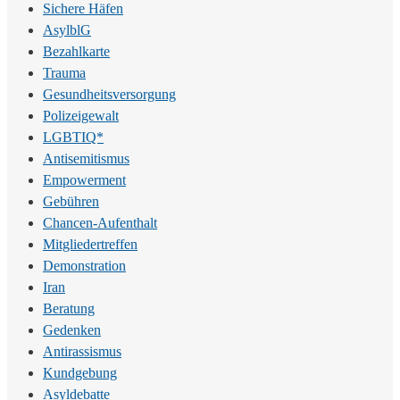
Sichere Häfen
AsylblG
Bezahlkarte
Trauma
Gesundheitsversorgung
Polizeigewalt
LGBTIQ*
Antisemitismus
Empowerment
Gebühren
Chancen-Aufenthalt
Mitgliedertreffen
Demonstration
Iran
Beratung
Gedenken
Antirassismus
Kundgebung
Asyldebatte