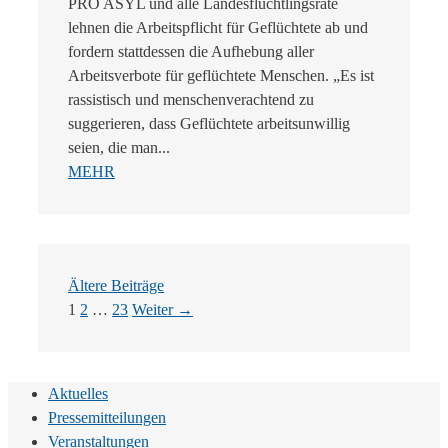
PRO ASYL und alle Landesflüchtlingsräte
lehnen die Arbeitspflicht für Geflüchtete ab und
fordern stattdessen die Aufhebung aller
Arbeitsverbote für geflüchtete Menschen. „Es ist
rassistisch und menschenverachtend zu
suggerieren, dass Geflüchtete arbeitsunwillig
seien, die man...
MEHR
Ältere Beiträge
Seite
Seite
Seite
1
2
…
23
Weiter
→
Aktuelles
Pressemitteilungen
Veranstaltungen