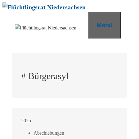
Zum
Inhalt
springen
Menü
# Bürgerasyl
2025
Abschiebungen