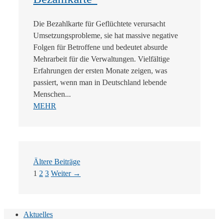
Die Bezahlkarte für Geflüchtete verursacht
Umsetzungsprobleme, sie hat massive negative
Folgen für Betroffene und bedeutet absurde
Mehrarbeit für die Verwaltungen. Vielfältige
Erfahrungen der ersten Monate zeigen, was
passiert, wenn man in Deutschland lebende
Menschen...
MEHR
Ältere Beiträge
Seite
Seite
Seite
1
2
3
Weiter
→
Aktuelles