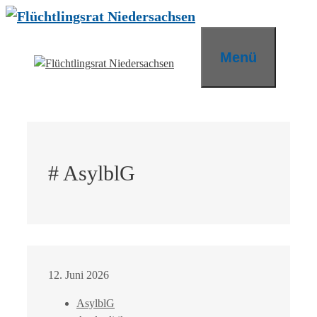
Zum
Inhalt
springen
Menü
# AsylblG
12. Juni 2026
AsylblG