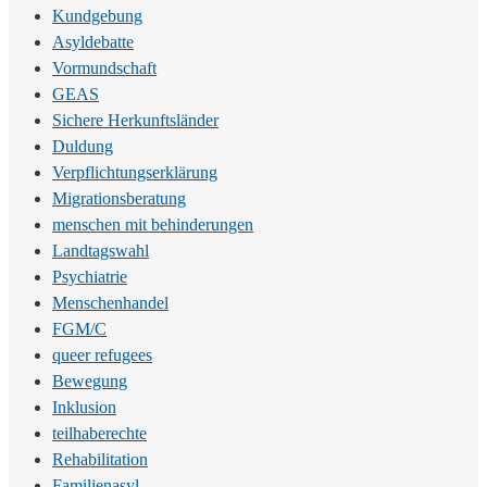
Kundgebung
Asyldebatte
Vormundschaft
GEAS
Sichere Herkunftsländer
Duldung
Verpflichtungserklärung
Migrationsberatung
menschen mit behinderungen
Landtagswahl
Psychiatrie
Menschenhandel
FGM/C
queer refugees
Bewegung
Inklusion
teilhaberechte
Rehabilitation
Familienasyl