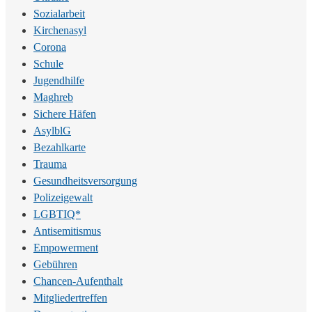
Sozialarbeit
Kirchenasyl
Corona
Schule
Jugendhilfe
Maghreb
Sichere Häfen
AsylblG
Bezahlkarte
Trauma
Gesundheitsversorgung
Polizeigewalt
LGBTIQ*
Antisemitismus
Empowerment
Gebühren
Chancen-Aufenthalt
Mitgliedertreffen