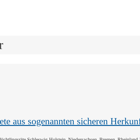
r
tete aus sogenannten sicheren Herkunf
 Flüchtlingsräte Schleswig-Holstein, Niedersachsen, Bremen, Rheinlan