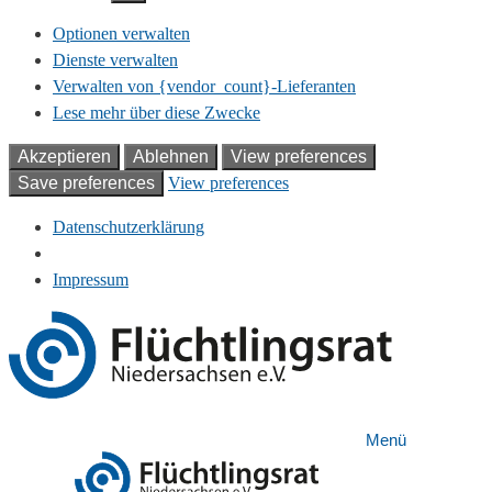
Optionen verwalten
Dienste verwalten
Verwalten von {vendor_count}-Lieferanten
Lese mehr über diese Zwecke
Akzeptieren
Ablehnen
View preferences
Save preferences
View preferences
Datenschutzerklärung
Impressum
Zum
Inhalt
springen
Menü