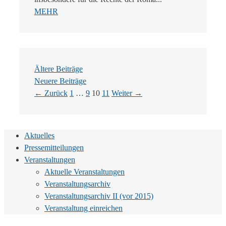
MEHR
Ältere Beiträge
Neuere Beiträge
Seite
Seite
Seite
Seite
←
Zurück
1
…
9
10
11
Weiter
→
Aktuelles
Pressemitteilungen
Veranstaltungen
Aktuelle Veranstaltungen
Veranstaltungsarchiv
Veranstaltungsarchiv II (vor 2015)
Veranstaltung einreichen