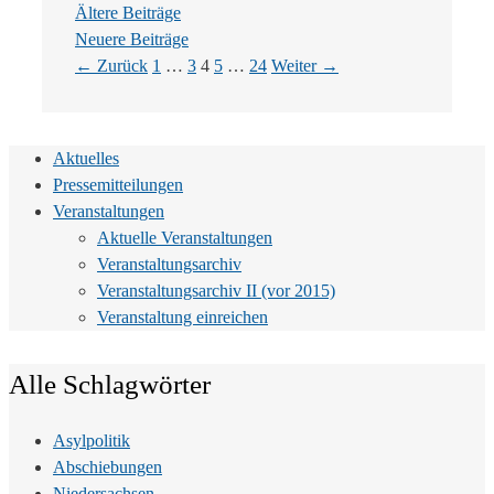
Ältere Beiträge
Neuere Beiträge
Seite
Seite
Seite
Seite
Seite
←
Zurück
1
…
3
4
5
…
24
Weiter
→
Aktuelles
Pressemitteilungen
Veranstaltungen
Aktuelle Veranstaltungen
Veranstaltungsarchiv
Veranstaltungsarchiv II (vor 2015)
Veranstaltung einreichen
Alle Schlagwörter
Asylpolitik
Abschiebungen
Niedersachsen