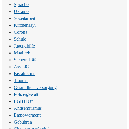
Sprache
Ukraine
Sozialarbeit
Kirchenasyl
Corona
Schule
Jugendhilfe
Maghreb
Sichere Häfen
AsylblG
Bezahlkarte
Trauma
Gesundheitsversorgung
Polizeigewalt
LGBTIQ*
Antisemitismus
Empowerment
Gebühren
Chancen-Aufenthalt