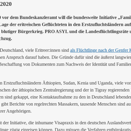
 2020
0 vor dem Bundeskanzleramt will die bundesweite Initiative „Fami
 Lage der eritreischen Geflüchteten in den Erstzufluchtsländern 
n blutiger Bürgerkrieg. PRO ASYL und die Landesflüchtlingsräte 
chzug.
Deutschland, viele Eritreer:innen sind
als Flüchtlinge nach der Genfer
chen Anspruch darauf haben. Die Gründe dafür sind die äußerst langwi
 Beschaffung von Dokumenten zum Nachweis der Identität und Familien
 Erstzufluchtsländern Äthiopien, Sudan, Kenia und Uganda, viele von 
schen der äthiopischen Zentralregierung und der in Tigray regierenden
gen sind gekappt, eine Kontaktaufnahme zu den in Deutschland lebende
s gibt Berichte von regelrechten Massakern, tausende Menschen sind auf 
hrer Angehörigen.
er Initiative, die inhumane Visapraxis in den deutschen Auslandsvert
nge zügig einreisen können. Dazu müssen die Verfahren entbürokratisie