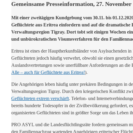
Gemeinsame Presseinformation, 27. November
Mit einer zweitägigen Kundgebung vom 30.11. bis 01.12.202
Geflüchtete aus Eritrea einfordern und auf die dramatische
Verwaltungsregion Tigray. Dort tobt seit einigen Wochen ei
und unbürokratischen Visumsverfahren für den Familienna
Eritrea ist eines der Hauptherkunftsländer von Asylsuchenden in 
Geflüchteten jedoch häufig verwehrt, obwohl sie einen gesetzli
Auslandsvertretungen sowie unerfüllbare Anforderungen an die
Alle – auch für Geflüchtete aus Eritrea!
).
Die Angehörigen leben häufig unter prekären Bedingungen in den
Verwaltungsregion Tigray. Durch den kriegerischen Konflikt zwi
Geflüchteten extrem verschärft
. Telefon- und Internetverbindun
bereits hunderte Todesopfer in der Zivilbevölkerung gefordert, e
organisierten Geflüchteten sind in größter Sorge um das Leben i
PRO ASYL und die Landesflüchtlingsräte fordern gemeinsam mit d
den Familiennachzug wartenden Angehörigen eritreischer Flüchtli