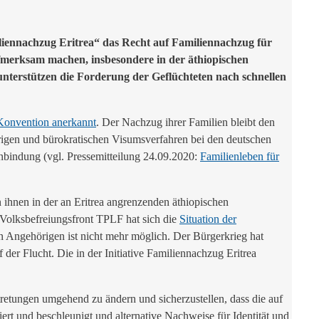
liennachzug Eritrea“ das Recht auf Familiennachzug für
aufmerksam machen, insbesondere in der äthiopischen
unterstützen die Forderung der Geflüchteten nach schnellen
 Konvention anerkannt
. Der Nachzug ihrer Familien bleibt den
erigen und bürokratischen Visumsverfahren bei den deutschen
bindung (vgl. Pressemitteilung 24.09.2020:
Familienleben für
ihnen in der an Eritrea angrenzenden äthiopischen
 Volksbefreiungsfront TPLF hat sich die
Situation der
n Angehörigen ist nicht mehr möglich. Der Bürgerkrieg hat
der Flucht. Die in der Initiative Familiennachzug Eritrea
retungen umgehend zu ändern und sicherzustellen, dass die auf
rt und beschleunigt und alternative Nachweise für Identität und