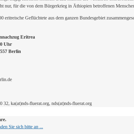
cht nur, für die von dem Bürgerkrieg in Äthiopien betroffenen Mensche
1.000 eritreische Geflüchtete aus dem ganzen Bundesgebiet zusammenges
ennachzug Eritrea
00 Uhr
557 Berlin
rlin.de
 32, ka(at)nds-fluerat.org, nds(at)nds-fluerat.org
are.
en Sie sich bitte an ...