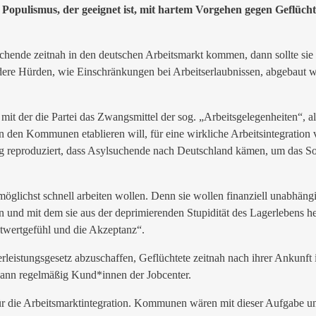
s Populismus, der geeignet ist, mit hartem Vorgehen gegen Geflücht
hende zeitnah in den deutschen Arbeitsmarkt kommen, dann sollte sie s
dere Hürden, wie Einschränkungen bei Arbeitserlaubnissen, abgebaut w
, mit der die Partei das Zwangsmittel der sog. „Arbeitsgelegenheiten“, al
en Kommunen etablieren will, für eine wirkliche Arbeitsintegration vo
ung reproduziert, dass Asylsuchende nach Deutschland kämen, um das S
öglichst schnell arbeiten wollen. Denn sie wollen finanziell unabhängi
n und mit dem sie aus der deprimierenden Stupidität des Lagerlebens 
stwertgefühl und die Akzeptanz“.
rleistungsgesetz abzuschaffen, Geflüchtete zeitnah nach ihrer Ankunft i
dann regelmäßig Kund*innen der Jobcenter.
für die Arbeitsmarktintegration. Kommunen wären mit dieser Aufgabe un