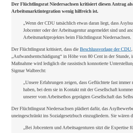
Der Flüchtlingsrat Niedersachsen kritisiert diesen Antrag al
Arbeitsmarktintegration wenig hilfreich ist.
„Wenn der CDU tatsächlich etwas daran liegt, dass Asylsuc
Jobcenter oder der Arbeitsagentur angemeldet sind und an
Arbeitsmarktprojektes beim Flüchtlingsrat Niedersachsen.
Der Flüchtlingsrat kritisiert, dass die
Beschlussvorlage der CDU
„Aufwandsentschädigung“ in Höhe von 80 Cent in der Stunde, in d
Maßnahme wird lediglich die rassistisch konnotierte Unterstell
Sigmar Walbrecht:
„Unsere Erfahrungen zeigen, dass Geflüchtete fast immer m
haben, bei dem sie in Kontakt mit der Gesellschaft komme
unserer vom Arbeitsethos geprägten Gesellschaft das Selb
Der Flüchtlingsrat Niedersachsen plädiert dafür, das Asylbewerbe
uneingeschränkt ins Sozialgesetzbuch einzugliedern. Sie wären 
„Bei Jobcentern und Arbeitsagenturen sitzt die Expertise 