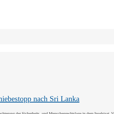
chiebestopp nach Sri Lanka
lechterung der Sicherheits- und Menschenrechtslage in dem Inselstaat.