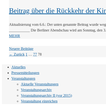
Beitrag über die Rückkehr der Kin
Aktualisierung vom 6.6.: Der unten genannte Beitrag wurde weg
___________ Die Berliner Abendschau wird am Sonntag, den 3.6
MEHR
Neuere Beiträge
Seite
Seite
Seite
←
Zurück
1
…
77
78
Aktuelles
Pressemitteilungen
Veranstaltungen
Aktuelle Veranstaltungen
Veranstaltungsarchiv
Veranstaltungsarchiv II (vor 2015)
Veranstaltung einreichen