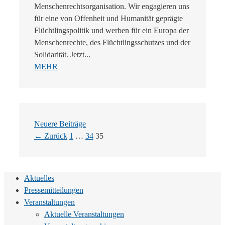
Menschenrechtsorganisation. Wir engagieren uns
für eine von Offenheit und Humanität geprägte
Flüchtlingspolitik und werben für ein Europa der
Menschenrechte, des Flüchtlingsschutzes und der
Solidarität. Jetzt...
MEHR
Neuere Beiträge
Seite
Seite
Seite
←
Zurück
1
…
34
35
Aktuelles
Pressemitteilungen
Veranstaltungen
Aktuelle Veranstaltungen