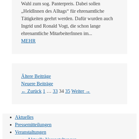
Wahl zum sog. Panterpreis. Dabei sollen
„HeldInnen des Alltags“ für ehrenamtliche
Tätigkeiten geehrt werden. Dafür wurden auch
Ingrid und Ronald Vogt, die schon lange
ehrenamtliche MitarbeiterInnen im...
MEHR
Ältere Beiträge
Neuere Beiträge
Seite
Seite
Seite
Seite
←
Zurück
1
…
33
34
35
Weiter
→
Aktuelles
Pressemitteilungen
Veranstaltungen