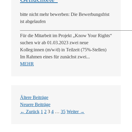
bitte nicht mehr bewerben: Die Bewerbungsfrist
ist abgelaufen
_______________________________________________
Für die Mitarbeit im Projekt „Know Your Rights“
suchen wir ab 01.03.2023 zwei neue
Kolleg:innen (m/w/d) in Teilzeit (75%-Stellen)
Im Rahmen eines für zunächst zwei...
MEHR
Ältere Beiträge
Neuere Beiträge
Seite
Seite
Seite
Seite
Seite
←
Zurück
1
2
3
4
…
35
Weiter
→