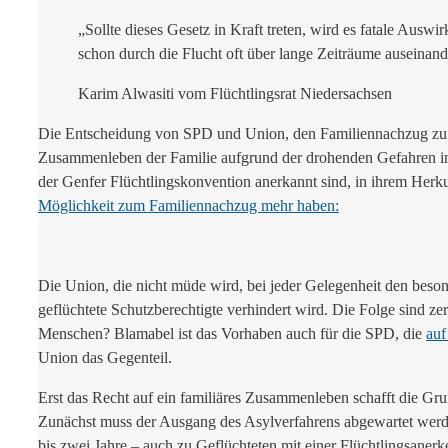
„Sollte dieses Gesetz in Kraft treten, wird es fatale Ausw
schon durch die Flucht oft über lange Zeiträume auseinan
Karim Alwasiti vom Flüchtlingsrat Niedersachsen
Die Entscheidung von SPD und Union, den Familiennachzug zu subs
Zusammenleben der Familie aufgrund der drohenden Gefahren im H
der Genfer Flüchtlingskonvention anerkannt sind, in ihrem Herk
Möglichkeit zum Familiennachzug mehr haben:
Die Union, die nicht müde wird, bei jeder Gelegenheit den beson
geflüchtete Schutzberechtigte verhindert wird. Die Folge sind z
Menschen? Blamabel ist das Vorhaben auch für die SPD, die
auf
Union das Gegenteil.
Erst das Recht auf ein familiäres Zusammenleben schafft die Gr
Zunächst muss der Ausgang des Asylverfahrens abgewartet werde
bis zwei Jahre – auch zu Geflüchteten mit einer Flüchtlingsane