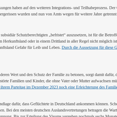
irkungen haben auf den weiteren Integrations- und Teilhabeprozess. Der 
dergerissen wurden und nun von Amts wegen für weitere Jahre getrennt 
idiär Schutzberechtigten „befristet“ auszusetzen, ist für die Betroff
erkunftsland oder in einem Drittland in aller Regel nicht möglich ist
unftsland Gefahr für Leib und Leben.
Durch die Aussetzung für diese 
deren Wert und den Schutz der Familie zu betonen, sorgt damit dafür, 
erstörte Familien und Kinder, die ohne Vater oder Mutter aufwachsen m
 ihrem Parteitag im Dezember 2023 noch eine Erleichterung des Famili
undlage dafür, dass Geflüchtete in Deutschland ankommen können. Scho
n. Bei den meisten deutschen Auslandsvertretungen betragen die Warte
rkennung. Bis zur Erteilung des Visums vergehen nochmals sechs Monat