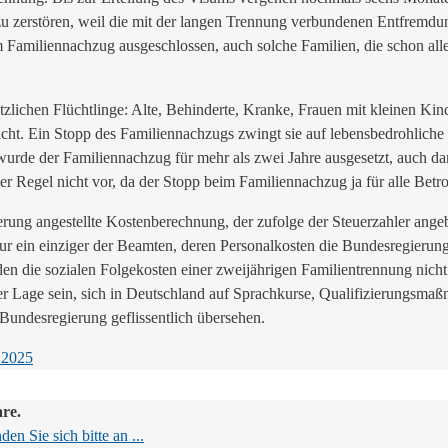
 zu zerstören, weil die mit der langen Trennung verbundenen Entfremd
amiliennachzug ausgeschlossen, auch solche Familien, die schon alle F
tzlichen Flüchtlinge: Alte, Behinderte, Kranke, Frauen mit kleinen Kin
ht. Ein Stopp des Familiennachzugs zwingt sie auf lebensbedrohliche 
urde der Familiennachzug für mehr als zwei Jahre ausgesetzt, auch dam
 Regel nicht vor, da der Stopp beim Familiennachzug ja für alle Betrof
erung angestellte Kostenberechnung, der zufolge der Steuerzahler ange
r ein einziger der Beamten, deren Personalkosten die Bundesregierun
n die sozialen Folgekosten einer zweijährigen Familientrennung nicht
r Lage sein, sich in Deutschland auf Sprachkurse, Qualifizierungsma
Bundesregierung geflissentlich übersehen.
.2025
are.
en Sie sich bitte an ...