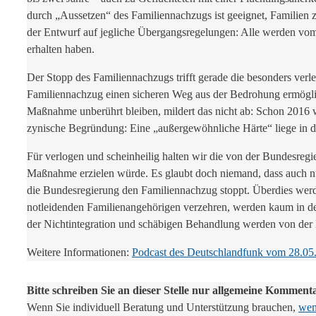
durch „Aussetzen“ des Familiennachzugs ist geeignet, Familien
der Entwurf auf jegliche Übergangsregelungen: Alle werden vom F
erhalten haben.
Der Stopp des Familiennachzugs trifft gerade die besonders verle
Familiennachzug einen sicheren Weg aus der Bedrohung ermöglic
Maßnahme unberührt bleiben, mildert das nicht ab: Schon 2016 w
zynische Begründung: Eine „außergewöhnliche Härte“ liege in der
Für verlogen und scheinheilig halten wir die von der Bundesregi
Maßnahme erzielen würde. Es glaubt doch niemand, dass auch nu
die Bundesregierung den Familiennachzug stoppt. Überdies werde
notleidenden Familienangehörigen verzehren, werden kaum in de
der Nichtintegration und schäbigen Behandlung werden von der 
Weitere Informationen:
Podcast des Deutschlandfunk vom 28.05
Bitte schreiben Sie an dieser Stelle nur allgemeine Komment
Wenn Sie individuell Beratung und Unterstützung brauchen,
wend