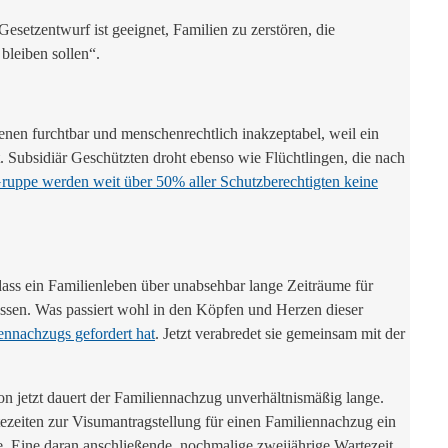
Gesetzentwurf ist geeignet, Familien zu zerstören, die
bleiben sollen“.
enen furchtbar und menschenrechtlich inakzeptabel, weil ein
. Subsidiär Geschützten droht ebenso wie Flüchtlingen, die nach
Gruppe werden weit über 50% aller Schutzberechtigten keine
dass ein Familienleben über unabsehbar lange Zeiträume für
üssen. Was passiert wohl in den Köpfen und Herzen dieser
ennachzugs gefordert hat
. Jetzt verabredet sie gemeinsam mit der
n jetzt dauert der Familiennachzug unverhältnismäßig lange.
zeiten zur Visumantragstellung für einen Familiennachzug ein
e. Eine daran anschließende, nochmalige zweijährige Wartezeit