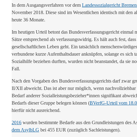
In dem Ausgangsverfahren vor dem
Landessozialgericht Bremen
November 2018. Diese sind im Wesentlichen identisch mit den a
heute 36 Monate.
Im heutigen Urteil betont das Bundesverfassungsgericht einmal m
Sätze entsprechend als verfassungswidrig. Es hält auch fest, da
gesellschaftlichen Leben geht. Ein tatsächlich menschenwürdiges
verbundene kurze Aufenthaltsdauer anknüpfen, solange es sich ta
Sozialhilfe beziehen durften, wurden nicht beanstandet, da sie 
Fall.
Nach den Vorgaben des Bundesverfassungsgerichts darf zwar gr
II/XII abweicht. Das ist aber nur möglich, wenn nachvollziehba
Bedarf anderer Sozialleistungsbezieher*innen signifikant abwei
Bedarfs dieser Gruppe belegen können (
BVerfG-Urteil vom 18.0
hierfür nicht ausreichend.
2016
wurden bestimmte Bedarfe aus den Grundleistungen des As
dem AsylbLG
bei 455 EUR (zuzüglich Sachleistungen).