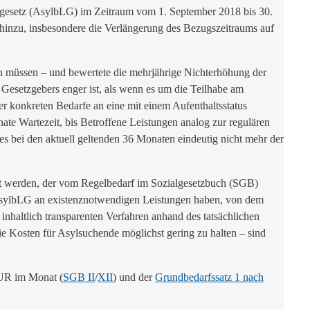
sgesetz (AsylbLG) im Zeitraum vom 1. September 2018 bis 30.
hinzu, insbesondere die Verlängerung des Bezugszeitraums auf
den müssen – und bewertete die mehrjährige Nichterhöhung der
 Gesetzgebers enger ist, als wenn es um die Teilhabe am
r konkreten Bedarfe an eine mit einem Aufenthaltsstatus
te Wartezeit, bis Betroffene Leistungen analog zur regulären
es bei den aktuell geltenden 36 Monaten eindeutig nicht mehr der
rt werden, der vom Regelbedarf im Sozialgesetzbuch (SGB)
m AsylbLG an existenznotwendigen Leistungen haben, von dem
nhaltlich transparenten Verfahren anhand des tatsächlichen
 die Kosten für Asylsuchende möglichst gering zu halten – sind
EUR im Monat (
SGB II
/
XII
) und der
Grundbedarfssatz 1 nach