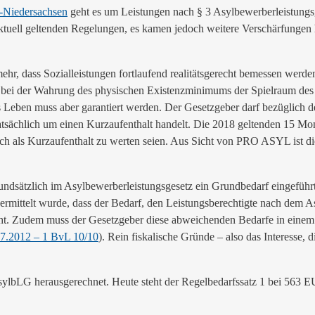
-Niedersachsen
geht es um Leistungen nach § 3 Asylbewerberleistung
ktuell geltenden Regelungen, es kamen jedoch weitere Verschärfungen 
ehr, dass Sozialleistungen fortlaufend realitätsgerecht bemessen wer
ss bei der Wahrung des physischen Existenzminimums der Spielraum des
 Leben muss aber garantiert werden. Der Gesetzgeber darf bezüglich de
tsächlich um einen Kurzaufenthalt handelt. Die 2018 geltenden 15 Mona
noch als Kurzaufenthalt zu werten seien. Aus Sicht von PRO ASYL ist di
undsätzlich im Asylbewerberleistungsgesetz ein Grundbedarf eingefüh
r ermittelt wurde, dass der Bedarf, den Leistungsberechtigte nach de
cht. Zudem muss der Gesetzgeber diese abweichenden Bedarfe in einem i
7.2012 – 1 BvL 10/10
). Rein fiskalische Gründe – also das Interesse,
ylbLG herausgerechnet. Heute steht der Regelbedarfssatz 1 bei 563 