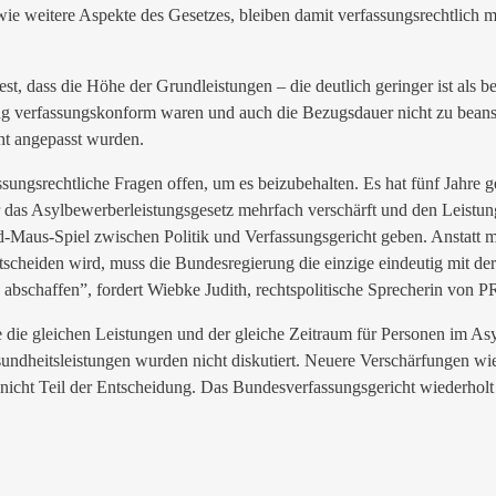
ie weitere Aspekte des Gesetzes, bleiben damit verfassungsrechtlich m
st, dass die Höhe der Grundleistungen – die deutlich geringer ist als be
verfassungskonform waren und auch die Bezugsdauer nicht zu beanstan
ht angepasst wurden.
sungsrechtliche Fragen offen, um es beizubehalten. Es hat fünf Jahre g
r das Asylbewerberleistungsgesetz mehrfach verschärft und den Leistung
d-Maus-Spiel zwischen Politik und Verfassungsgericht geben. Anstatt
entscheiden wird, muss die Bundesregierung die einzige eindeutig mit 
 abschaffen”, fordert Wiebke Judith, rechtspolitische Sprecherin vo
e die gleichen Leistungen und der gleiche Zeitraum für Personen im A
ndheitsleistungen wurden nicht diskutiert. Neuere Verschärfungen wie 
nicht Teil der Entscheidung. Das Bundesverfassungsgericht wiederholt