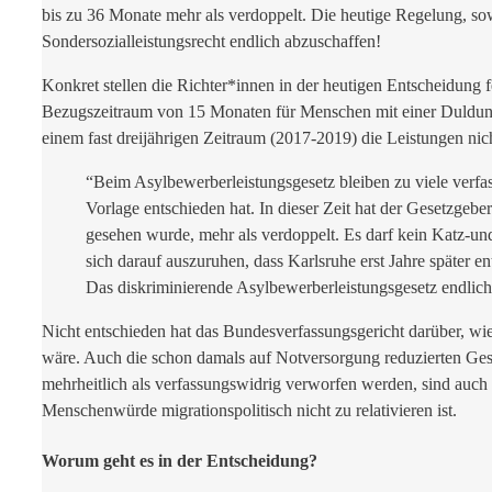
bis zu 36 Monate mehr als verdoppelt. Die heutige Regelung, sow
Sondersozialleistungsrecht endlich abzuschaffen!
Konkret stellen die Richter*innen in der heutigen Entscheidung fe
Bezugszeitraum von 15 Monaten für Menschen mit einer Duldung 
einem fast dreijährigen Zeitraum (2017-2019) die Leistungen nic
“Beim Asylbewerberleistungsgesetz bleiben zu viele verfas
Vorlage entschieden hat. In dieser Zeit hat der Gesetzgebe
gesehen wurde, mehr als verdoppelt. Es darf kein Katz-un
sich darauf auszuruhen, dass Karlsruhe erst Jahre später 
Das diskriminierende Asylbewerberleistungsgesetz endlich
Nicht entschieden hat das Bundesverfassungsgericht darüber, wi
wäre. Auch die schon damals auf Notversorgung reduzierten Gesu
mehrheitlich als verfassungswidrig verworfen werden, sind auch 
Menschenwürde migrationspolitisch nicht zu relativieren ist.
Worum geht es in der Entscheidung?