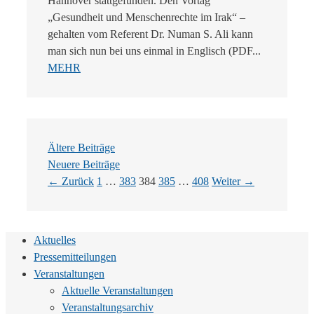
Hannover stattgefunden. Den Vortag
„Gesundheit und Menschenrechte im Irak“ –
gehalten vom Referent Dr. Numan S. Ali kann
man sich nun bei uns einmal in Englisch (PDF...
MEHR
Ältere Beiträge
Neuere Beiträge
Seite
Seite
Seite
Seite
Seite
←
Zurück
1
…
383
384
385
…
408
Weiter
→
Aktuelles
Pressemitteilungen
Veranstaltungen
Aktuelle Veranstaltungen
Veranstaltungsarchiv