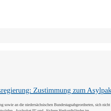
desregierung: Zustimmung zum Asylpak
ung sowie an die niedersächsischen Bundestagsabgeordneten, sich nicht 
ntwürfen „Asylpaket II“ und „Sichere Herkunftsländer im...