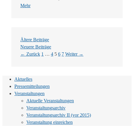
Mehr
Ältere Beiträge
Neuere Beiträge
Seite
Seite
Seite
Seite
Seite
←
Zurück
1
…
4
5
6
7
Weiter
→
Aktuelles
Pressemitteilungen
Veranstaltungen
Aktuelle Veranstaltungen
Veranstaltungsarchiv
Veranstaltungsarchiv II (vor 2015)
Veranstaltung einreichen