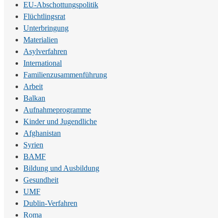
EU-Abschottungspolitik
Flüchtlingsrat
Unterbringung
Materialien
Asylverfahren
International
Familienzusammenführung
Arbeit
Balkan
Aufnahmeprogramme
Kinder und Jugendliche
Afghanistan
Syrien
BAMF
Bildung und Ausbildung
Gesundheit
UMF
Dublin-Verfahren
Roma