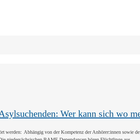
Asylsuchenden: Wer kann sich wo m
hört werden: Abhängig von der Kompetenz der Anhörer:innen sowie den 
. Die niedersächsischen BAMF-Dependancen hören Flüchtlinge aus...