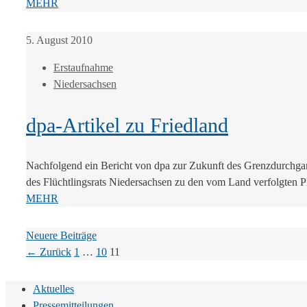
MEHR
5. August 2010
Erstaufnahme
Niedersachsen
dpa-Artikel zu Friedland
Nachfolgend ein Bericht von dpa zur Zukunft des Grenzdurchgan
des Flüchtlingsrats Niedersachsen zu den vom Land verfolgten Pl
MEHR
Neuere Beiträge
Seite
Seite
Seite
←
Zurück
1
…
10
11
Aktuelles
Pressemitteilungen