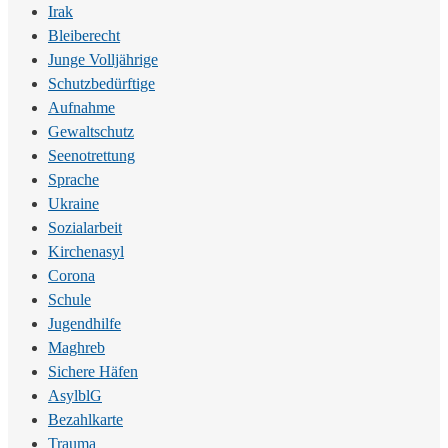
Irak
Bleiberecht
Junge Volljährige
Schutzbedürftige
Aufnahme
Gewaltschutz
Seenotrettung
Sprache
Ukraine
Sozialarbeit
Kirchenasyl
Corona
Schule
Jugendhilfe
Maghreb
Sichere Häfen
AsylblG
Bezahlkarte
Trauma