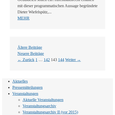
mit dieser programmatischen Aussage begründete
Dieter Wiefelspütz,...
MEHR
Ältere Beiträge
Neuere Beiträge
Seite
Seite
Seite
Seite
←
Zurück
1
…
142
143
144
Weiter
→
Aktuelles
Pressemitteilungen
Veranstaltungen
Aktuelle Veranstaltungen
Veranstaltungsarchiv
Veranstaltungsarchiv II (vor 2015)