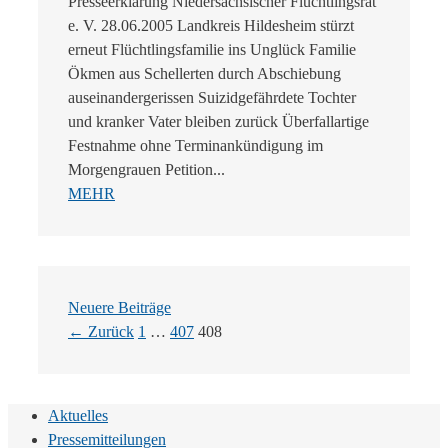
Presseerklärung Niedersächsischer Flüchtlingsrat
e. V. 28.06.2005 Landkreis Hildesheim stürzt
erneut Flüchtlingsfamilie ins Unglück Familie
Ökmen aus Schellerten durch Abschiebung
auseinandergerissen Suizidgefährdete Tochter
und kranker Vater bleiben zurück Überfallartige
Festnahme ohne Terminankündigung im
Morgengrauen Petition...
MEHR
Neuere Beiträge
Seite
Seite
Seite
←
Zurück
1
…
407
408
Aktuelles
Pressemitteilungen