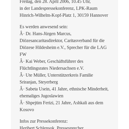
Freitag, den 28. April 2006, 10.45 Uhr,
in der Landespressekonferenz, LPK-Raum
Hinrich-Wilhelm-Kopf-Platz 1, 30159 Hannover
Es werden anwesend sein:
Â· Dr. Hans-Jürgen Marcus,
Diözesancaritasdirektor, Caritasverband für die
Diözese Hildesheim e.V., Sprecher für die LAG
FW
Â· Kai Weber, Geschäftsführer des
Flüchtlingsrates Niedersachsen e.V.
Â· Ute Müller, Unterstützerkreis Familie
Sriranjan, Steyerberg
Â· Sabeta Usein, 41 Jahre, ethnische Minderheit,
ehemaliges Jugoslawien
Â· Shpejtim Ferizi, 21 Jahre, Ashkali aus dem
Kosovo
Infos zur Pressekonferenz:
Heribert Schlensok, Pressesprecher