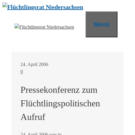
Zum
Inhalt
springen
Menü
24. April 2006
0
Pressekonferenz zum
Flüchtlingspolitischen
Aufruf
24. April 2006
von
tp