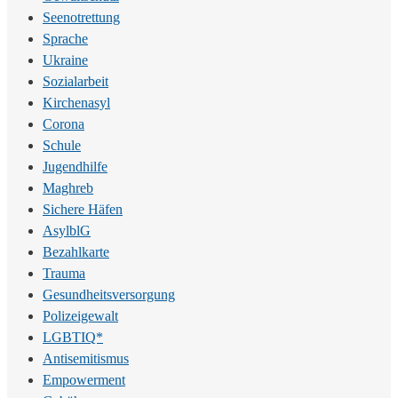
Seenotrettung
Sprache
Ukraine
Sozialarbeit
Kirchenasyl
Corona
Schule
Jugendhilfe
Maghreb
Sichere Häfen
AsylblG
Bezahlkarte
Trauma
Gesundheitsversorgung
Polizeigewalt
LGBTIQ*
Antisemitismus
Empowerment