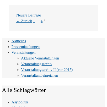
Neuere Beiträge
Seite
Seite
Seite
←
Zurück
1
…
4
5
Aktuelles
Pressemitteilungen
Veranstaltungen
Aktuelle Veranstaltungen
Veranstaltungsarchiv
Veranstaltungsarchiv II (vor 2015)
Veranstaltung einreichen
Alle Schlagwörter
Asylpolitik