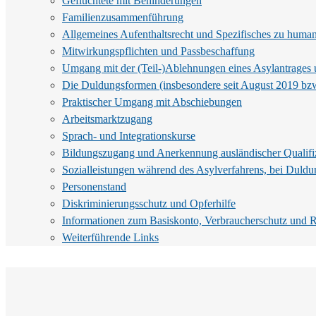
Geflüchtete mit Behinderungen
Familienzusammenführung
Allgemeines Aufenthaltsrecht und Spezifisches zu humani
Mitwirkungspflichten und Passbeschaffung
Umgang mit der (Teil-)Ablehnungen eines Asylantrages 
Die Duldungsformen (insbesondere seit August 2019 bzw
Praktischer Umgang mit Abschiebungen
Arbeitsmarktzugang
Sprach- und Integrationskurse
Bildungszugang und Anerkennung ausländischer Qualifi
Sozialleistungen während des Asylverfahrens, bei Duldun
Personenstand
Diskriminierungsschutz und Opferhilfe
Informationen zum Basiskonto, Verbraucherschutz und 
Weiterführende Links