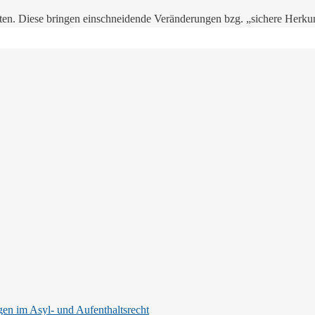
n. Diese bringen einschneidende Veränderungen bzg. „sichere Herkunf
n im Asyl- und Aufenthaltsrecht