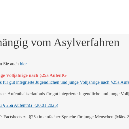
hängig vom Asylverfahren
en Sie auch
hier
unge Volljährige nach §25a AufentG
s für gut integrierte Jugendlichen und junge Volljährige nach §25a Au
heet Aufenthaltserlaubnis für gut integrierte Jugendliche und junge Vo
zu § 25a AufenthG (20.01.2025)
“: Factsheets zu §25a in einfacher Sprache für junge Menschen (März 