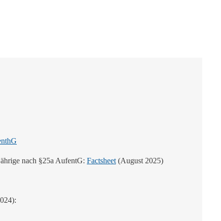
fenthG
lljährige nach §25a AufentG:
Factsheet
(August 2025)
2024):