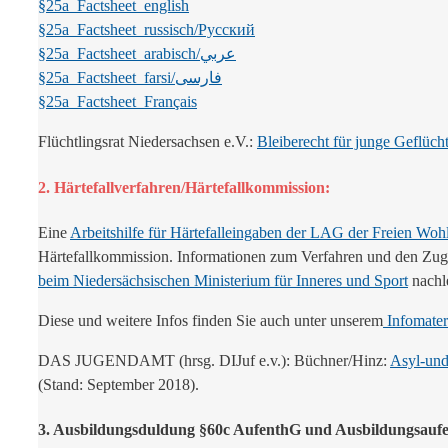
§25a_Factsheet_english
§25a_Factsheet_russisch/Русский
§25a_Factsheet_arabisch/عربي
§25a_Factsheet_farsi/فارسی
§25a_Factsheet_Français
Flüchtlingsrat Niedersachsen e.V.:
Bleiberecht für junge Geflüch
2. Härtefallverfahren/Härtefallkommission:
Eine
Arbeitshilfe für Härtefalleingaben der LAG der Freien Wohl
Härtefallkommission. Informationen zum Verfahren und den Zugrif
beim Niedersächsischen Ministerium für Inneres und Sport
nachle
Diese und weitere Infos finden Sie auch unter unserem
Infomater
DAS JUGENDAMT (hrsg. DIJuf e.v.): Büchner/Hinz:
Asyl-und
(Stand: September 2018).
3. Ausbildungsduldung §60c AufenthG und Ausbildungsaufe