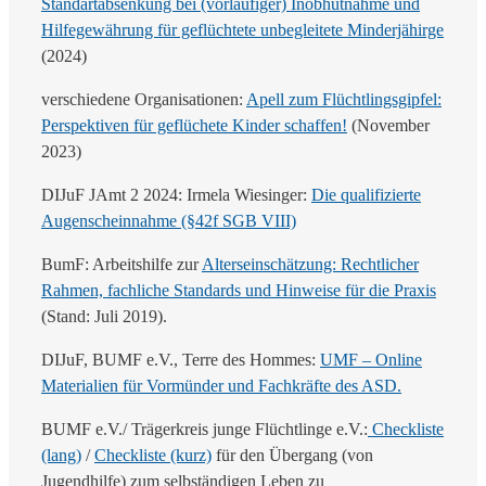
Standartabsenkung bei (vorläufiger) Inobhutnahme und
Hilfegewährung für geflüchtete unbegleitete Minderjähirge
(2024)
verschiedene Organisationen:
Apell zum Flüchtlingsgipfel:
Perspektiven für geflüchete Kinder schaffen!
(November
2023)
DIJuF JAmt 2 2024: Irmela Wiesinger:
Die qualifizierte
Augenscheinnahme (§42f SGB VIII)
BumF: Arbeitshilfe zur
Alterseinschätzung: Rechtlicher
Rahmen, fachliche Standards und Hinweise für die Praxis
(Stand: Juli 2019).
DIJuF, BUMF e.V., Terre des Hommes:
UMF – Online
Materialien für Vormünder und Fachkräfte des ASD.
BUMF e.V./ Trägerkreis junge Flüchtlinge e.V.:
Checkliste
(lang)
/
Checkliste (kurz)
für den Übergang (von
Jugendhilfe) zum selbständigen Leben zu