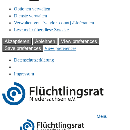
Optionen verwalten
Dienste verwalten
Verwalten von {vendor_count}-Lieferanten
Lese mehr über diese Zwecke
Akzeptieren
Ablehnen
View preferences
Save preferences
View preferences
Datenschutzerklärung
Impressum
Zum
Inhalt
springen
Menü