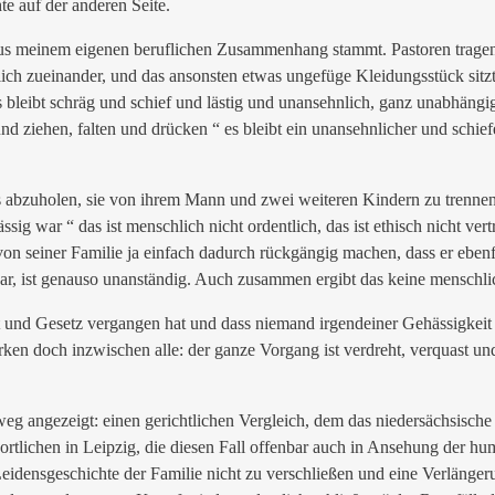
te auf der anderen Seite.
r aus meinem eigenen beruflichen Zusammenhang stammt. Pastoren trag
tlich zueinander, und das ansonsten etwas ungefüge Kleidungsstück sitz
Es bleibt schräg und schief und lästig und unansehnlich, ganz unabhä
nd ziehen, falten und drücken “ es bleibt ein unansehnlicher und schie
zuholen, sie von ihrem Mann und zwei weiteren Kindern zu trennen un
ig war “ das ist menschlich nicht ordentlich, das ist ethisch nicht vert
 seiner Familie ja einfach dadurch rückgängig machen, dass er ebenfal
war, ist genauso unanständig. Auch zusammen ergibt das keine menschl
und Gesetz vergangen hat und dass niemand irgendeiner Gehässigkeit gefo
rken doch inzwischen alle: der ganze Vorgang ist verdreht, verquast und f
eg angezeigt: einen gerichtlichen Vergleich, dem das niedersächsisch
tlichen in Leipzig, die diesen Fall offenbar auch in Ansehung der hum
Leidensgeschichte der Familie nicht zu verschließen und eine Verlänge