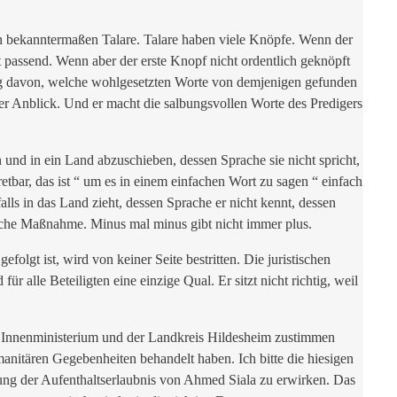
en bekanntermaßen Talare. Talare haben viele Knöpfe. Wenn der
t passend. Wenn aber der erste Knopf nicht ordentlich geknöpft
ngig davon, welche wohlgesetzten Worte von demjenigen gefunden
fer Anblick. Und er macht die salbungsvollen Worte des Predigers
d in ein Land abzuschieben, dessen Sprache sie nicht spricht,
retbar, das ist “ um es in einem einfachen Wort zu sagen “ einfach
ls in das Land zieht, dessen Sprache er nicht kennt, dessen
iche Maßnahme. Minus mal minus gibt nicht immer plus.
lgt ist, wird von keiner Seite bestritten. Die juristischen
ür alle Beteiligten eine einzige Qual. Er sitzt nicht richtig, weil
e Innenministerium und der Landkreis Hildesheim zustimmen
anitären Gegebenheiten behandelt haben. Ich bitte die hiesigen
rung der Aufenthaltserlaubnis von Ahmed Siala zu erwirken. Das