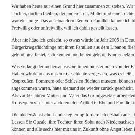
Wir haben heute nur einen Grund hier zusammen zu stehen. Wir wo
Töchter, durften bleiben, der andere Teil, Mutter und eine Tocht
war ein Junge. Das auseinanderreißen von Familien kannte ich bi
Freiwillig oder unfreiwillig will ich dahin gestellt lassen.
Aber nie hätte ich gedacht, so etwas würde im Jahr 2005 in Deu
Bürgerkriegsflüchtlinge mit ihren Familien aus dem Libanon flieh
gelernt, gearbeitet, sich kennen und lieben gelernt, Kinder beko
Was verlangt der niedersächsische Innenminister noch von der Fam
Haben wir denn aus unserer Geschichte vergessen, was es heißt, 
Ostpreußen, Pommern oder Schlesien flüchten mussten, können ni
angekommen waren, hätte niemand sie wieder zurück geschickt, so
Als vor 60 Jahren Mütter und Väter das Grundgesetz erarbeitete
Konsequenzen. Unter anderem den Artikel 6: Ehe und Familie ste
Die niedersächsische Landesregierung fordere ich deshalb auf: 
Lassen Sie Gazale, ihre Tochter, ihren Sohn nach Niedersachsen
können und alle sechs hier mit uns in Zukunft ohne Angst leben