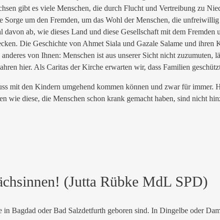
hsen gibt es viele Menschen, die durch Flucht und Vertreibung zu Ni
ie Sorge um den Fremden, um das Wohl der Menschen, die unfreiwillig 
ral davon ab, wie dieses Land und diese Gesellschaft mit dem Fremden
ken. Die Geschichte von Ahmet Siala und Gazale Salame und ihren Kinde
anderes von Ihnen: Menschen ist aus unserer Sicht nicht zuzumuten, lä
ahren hier. Als Caritas der Kirche erwarten wir, dass Familien geschüt
u muss mit den Kindern umgehend kommen können und zwar für immer. H
nen wie diese, die Menschen schon krank gemacht haben, sind nicht h
ächsinnen! (Jutta Rübke MdL SPD)
 sie in Bagdad oder Bad Salzdetfurth geboren sind. In Dingelbe oder Dam