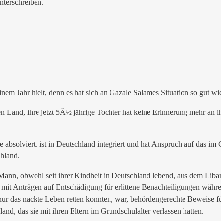
terschreiben.
einem Jahr hielt, denn es hat sich an Gazale Salames Situation so gut wi
den Land, ihre jetzt 5Â½ jährige Tochter hat keine Erinnerung mehr an 
e absolviert, ist in Deutschland integriert und hat Anspruch auf das im
chland.
 Mann, obwohl seit ihrer Kindheit in Deutschland lebend, aus dem Lib
g mit Anträgen auf Entschädigung für erlittene Benachteiligungen währe
r das nackte Leben retten konnten, war, behördengerechte Beweise für i
d, das sie mit ihren Eltern im Grundschulalter verlassen hatten.