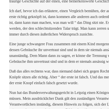
traurige Geschichte auf der einen, eine bemerkenswerte Geschich
Ich darf, bevor ich das erläutere, einen Vergleich bemühen, de
erste richtig geknöpft ist, dann kommen alle anderen auch orden
ist, dann kann man machen, was man will “ das Ding sitzt nie. 
werden, der den schlechtsitzenden Talar trägt. Man kann zerren u
immer durch diesen äußerlichen Widerspruch zunichte.
Eine junge schwangere Frau zusammen mit einem Kind morgens ab
dessen Gebräuche ihr unvertraut sind und in dem sie niemals ansäss
unanständig. Dem Mann dann zu sagen, er könne die Trennung von
Gebräuche ihm unvertraut sind und in dem er niemals ansässig 
Daß das alles rechtens war, dass niemand dabei sich gegen Recht 
Knöpfe sitzen alle richtig. Aber “ der erste ist falsch. Und das me
der erste Knopf einfach falsch gesetzt wurde.
Nun hat das Bundesverwaltungsgericht in Leipzig einen Königsw
müssen. Mein ausdrücklicher Dank gilt den zuständigen Verantwor
Verantwortlichen inständig, diesem Hinweis zu folgen, sich der 