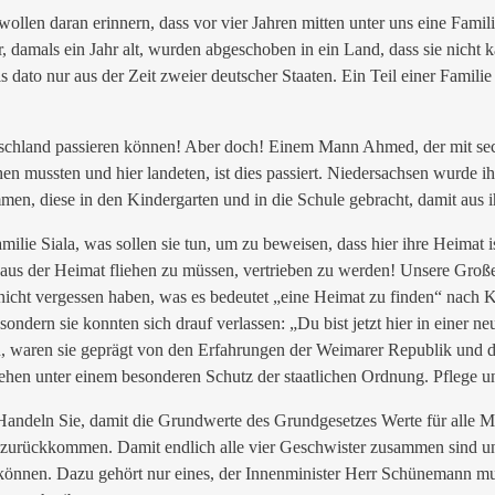
llen daran erinnern, dass vor vier Jahren mitten unter uns eine Famili
er, damals ein Jahr alt, wurden abgeschoben in ein Land, dass sie nicht
s dato nur aus der Zeit zweier deutscher Staaten. Ein Teil einer Famil
tschland passieren können! Aber doch! Einem Mann Ahmed, der mit sechs
en mussten und hier landeten, ist dies passiert. Niedersachsen wurde i
mmen, diese in den Kindergarten und in die Schule gebracht, damit aus 
ilie Siala, was sollen sie tun, um zu beweisen, dass hier ihre Heimat i
aus der Heimat fliehen zu müssen, vertrieben zu werden! Unsere Großel
cht vergessen haben, was es bedeutet „eine Heimat zu finden“ nach Kr
ndern sie konnten sich drauf verlassen: „Du bist jetzt hier in einer 
n, waren sie geprägt von den Erfahrungen der Weimarer Republik und d
hen unter einem besonderen Schutz der staatlichen Ordnung. Pflege und
„Handeln Sie, damit die Grundwerte des Grundgesetzes Werte für alle 
 zurückkommen. Damit endlich alle vier Geschwister zusammen sind und 
 können. Dazu gehört nur eines, der Innenminister Herr Schünemann mu