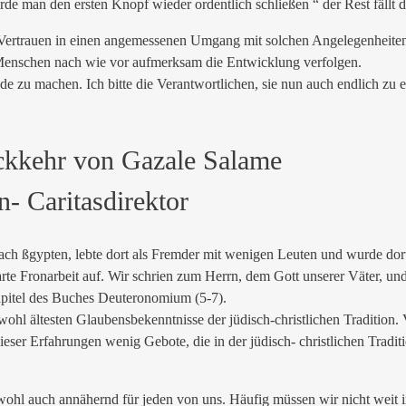
e man den ersten Knopf wieder ordentlich schließen “ der Rest fällt d
nd Vertrauen in einen angemessenen Umgang mit solchen Angelegenheiten
e Menschen nach wie vor aufmerksam die Entwicklung verfolgen.
e zu machen. Ich bitte die Verantwortlichen, sie nun auch endlich zu e
kkehr von Gazale Salame
- Caritasdirektor
ach ßgypten, lebte dort als Fremder mit wenigen Leuten und wurde dor
rte Fronarbeit auf. Wir schrien zum Herrn, dem Gott unserer Väter, und
Kapitel des Buches Deuteronomium (5-7).
ohl ältesten Glaubensbekenntnisse der jüdisch-christlichen Tradition. 
dieser Erfahrungen wenig Gebote, die in der jüdisch- christlichen Tra
 wohl auch annähernd für jeden von uns. Häufig müssen wir nicht weit i