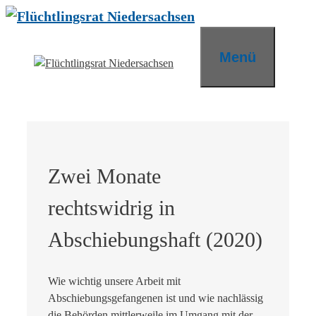
Zum
Inhalt
springen
Menü
Zwei Monate
rechtswidrig in
Abschiebungshaft (2020)
Wie wichtig unsere Arbeit mit
Abschiebungsgefangenen ist und wie nachlässig
die Behörden mittlerweile im Umgang mit der