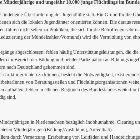
te Minderjährige und ungefähr 18.000 junge Flüchtlinge im Bunde
findet eine Überforderung der Jugendhilfe statt. Ein Grund für die Übe
denen sich die lokalen Jugendämter orientieren können. Die daraus res
 führen nicht selten zu Praktiken, die sich für die Betroffenen sehr 
. Reduzierung der Mündelzahlen/Vormund) wird die Vermittlung von e
rgänge abgeschlossen, fehlen häufig Unterstützungsleistungen, die die
llem im Bereich der Bildung und bei der Partizipation an Bildungsan
ltern nach Deutschland gekommen sind.
ruktur errichten zu können, besteht die Notwendigkeit, existierende N
arbeiterInnen von Beratungsstellen und Flüchtlingsorganisationen weit
sen aufhalten, fehlen in etlichen Regionen des Bundeslandes weiterhin 
dig sind.
n Minderjährigen in Niedersachsen bezüglich Inobhutnahme, Clearing un
leiteten Minderjährigen (Bildung/Ausbildung, Aufenthalt).
llem durch Vernetzung. Erarbeitung von Leitfäden und Handreichungen