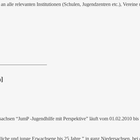
an alle relevanten Institutionen (Schulen, Jugendzentren etc.), Vereine
——————————
n]
rsachsen “JumP -Jugendhilfe mit Perspektive” läuft vom 01.02.2010 bi
dliche und junge Erwachsene bis 25 Jahre ” in ganz Niedersachsen, bei