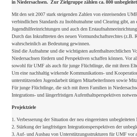
in Niedersachsen. Zur Zielgruppe zählen ca. 800 unbegleite
Mit den seit 2007 stark steigenden Zahlen von einreisenden UMF 
verbindlichen Standards zu Inobhutnahme und Clearing gibt, an 
Jugendhilfeeinrichtungen und auch den Erstaufnahmeeinrichtungen
Durch das Inkrafttreten des neuen Vormundschaftsrechtes (z.B
wahrscheinlich an Bedeutung gewinnen.
Sind die Aufnahme und die wichtigsten aufenthaltsrechtlichen Vo
Niedersachsen fördern und Perspektiven schaffen können. Vor a
sowohl für UMF als auch für junge Flüchtlinge, die mit ihren E
Um eine nachhaltig wirkende Kommunikations- und Kooperationsst
unterstützenden Jugendarbeit tätigen MitarbeiterInnen sowie Mit
Für junge Flüchtlinge, die sich mit ihren Familien in Niedersach
Integrations- und längerfristigen Aufenthaltsperspektiven notwen
Projektziele
1. Verbesserung der Situation der neu eingereisten unbegleitete
2. Stärkung der langfristigen Integrationsperspektiven der unbeg
3. Auf- und Ausbau von Unterstützungsstrukturen für UMF vor a