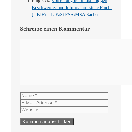
Pingback:
Vorstellung der unabhängigen
Beschwerde- und Informationsstelle Flucht
(UBIF) – LaFaSt FSA/MSA Sachsen
Schreibe einen Kommentar
Kommentar
Name
E-
Mail-
Website
Adresse