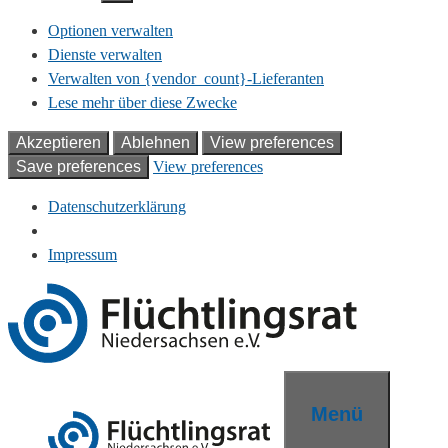
Optionen verwalten
Dienste verwalten
Verwalten von {vendor_count}-Lieferanten
Lese mehr über diese Zwecke
Akzeptieren
Ablehnen
View preferences
Save preferences
View preferences
Datenschutzerklärung
Impressum
Zum
Inhalt
springen
Menü