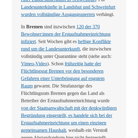
Landesunterkünfte in Landshut und Schweinfurt
wurden vollständige Ausgangssperren
verhängt.
In
Bremen
sind inzwischen
120 der 370
Bewohner:innen der Erstaufnahmeeinrichtung
infiziert
. Seit Wochen gibt es
heftige Konflikte
rund um die Landesunterkunft
, die inzwischen
vollständig unter Quarantäne steht (siehe auch:
Vimeo-Video
). Schon
frühzeitig hatte der
Flüchtlingsrat Bremen vor den besonderen
Gefahren einer Unterbringung auf engstem
Raum
gewarnt. Die Strafanzeige des
Flüchtlingsrats Bremen gegen das Land als
Betreiber der Erstaufnahmeeinrichtung wurde
von der Staatsanwaltschaft mit der denkwürdigen
Begründung eingestellt, es handele sich bei der
Erstaufnahmeeinrichtung um einen einzigen
gemeinsamen Haushalt
, weshalb ein Verstoß
gegen Abstandsgebote hier nicht festgestellt