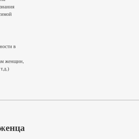
знания
симой
ности в
ам женщин,
т.д.)
еженца