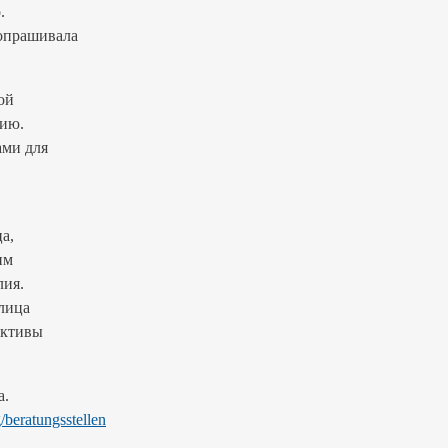
.
 опрашивала
ой
нию.
ами для
а,
им
лия.
 лица
ективы
а.
/beratungsstellen