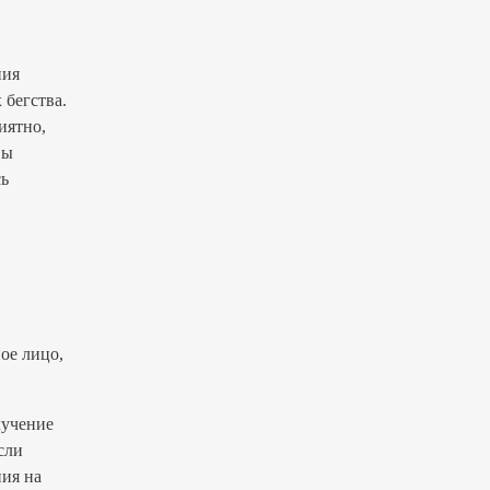
ния
 бегства.
иятно,
Вы
сь
ое лицо,
лучение
сли
ния на