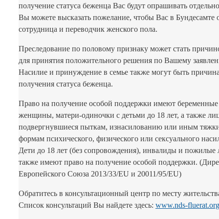
получение статуса беженца Вас будут опрашивать отдельно
Вы можете высказать пожелание, чтобы Вас в Бундесамте
сотрудница и переводчик женского пола.
Преследование по половому признаку может стать причин
для принятия положительного решения по Вашему заявле
Насилие и принуждение в семье также могут быть причин
получения статуса беженца.
Право на получение особой поддержки имеют беременные
женщины, матери-одиночки с детьми до 18 лет, а также лиц
подвергнувшиеся пыткам, изнасилованию или иным тяжк
формам психического, физического или сексуального наси
Дети до 18 лет (без сопровождения), инвалиды и пожилые
также имеют право на получение особой поддержки. (Дир
Европейского Союза 2013/33/EU и 20011/95/EU)
Обратитесь в консультационный центр по месту жительств
Список консультаций Вы найдете здесь:
www.nds-fluerat.org