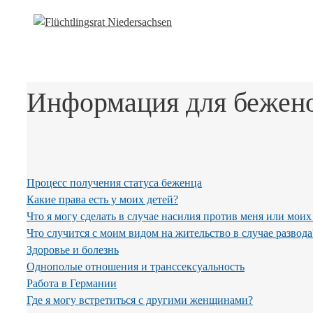
Информация для бежен
Процесс получения статуса беженца
Какие права есть у моих детей?
Что я могу сделать в случае насилия против меня или моих
Что случится с моим видом на жительство в случае развода
Здоровье и болезнь
Однополые отношения и транссексуальность
Работа в Германии
Где я могу встретиться с другими женщинами?