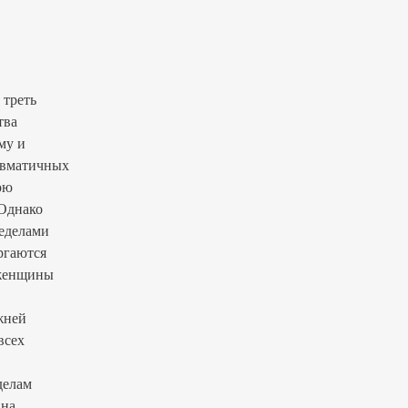
 треть
тва
му и
равматичных
ою
 Однако
ределами
ргаются
 женщины
жней
всех
делам
 на