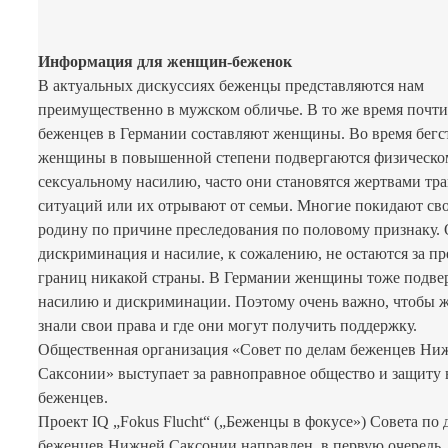
Информация для женщин-беженок
В актуальных дискуссиях беженцы представляются нам
преимущественно в мужском обличье. В то же время почти
беженцев в Германии составляют женщины. Во время бегс
женщины в повышенной степени подвергаются физическо
сексуальному насилию, часто они становятся жертвами т
ситуаций или их отрывают от семьи. Многие покидают св
родину по причине преследования по половому признаку.
дискриминация и насилие, к сожалению, не остаются за п
границ никакой страны. В Германии женщины тоже подве
насилию и дискриминации. Поэтому очень важно, чтобы
знали свои права и где они могут получить поддержку.
Общественная организация «Совет по делам беженцев Ни
Саксонии» выступает за равноправное общество и защиту 
беженцев.
Проект IQ „Fokus Flucht“ („Беженцы в фокусе») Совета по 
беженцев Нижней Саксонии направлен, в первую очередь,