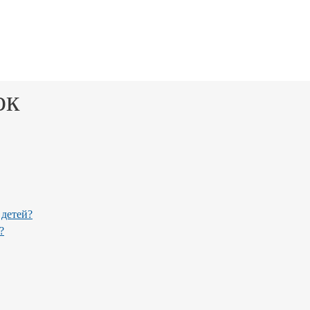
ок
 детей?
?