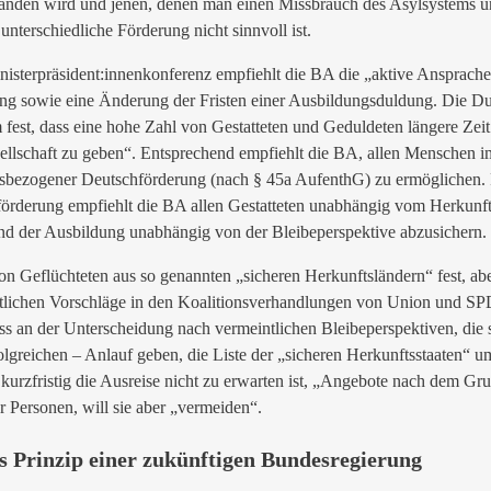
anden wird und jenen, denen man einen Missbrauch des Asylsystems unte
terschiedliche Förderung nicht sinnvoll ist.
isterpräsident:innenkonferenz empfiehlt die BA die „aktive Ansprache 
g sowie eine Änderung der Fristen einer Ausbildungsduldung. Die Dul
em fest, dass eine hohe Zahl von Gestatteten und Geduldeten längere Zei
esellschaft zu geben“. Entsprechend empfiehlt die BA, allen Menschen 
sbezogener Deutschförderung (nach § 45a AufenthG) zu ermöglichen. Fü
förderung empfiehlt die BA allen Gestatteten unabhängig vom Herkunft
nd der Ausbildung unabhängig von der Bleibeperspektive abzusichern.
n Geflüchteten aus so genannten „sicheren Herkunftsländern“ fest, aber
tschrittlichen Vorschläge in den Koalitionsverhandlungen von Union und 
ss an der Unterscheidung nach vermeintlichen Bleibeperspektiven, die 
rfolgreichen – Anlauf geben, die Liste der „sicheren Herkunftsstaaten
urzfristig die Ausreise nicht zu erwarten ist, „Angebote nach dem Gr
r Personen, will sie aber „vermeiden“.
s Prinzip einer zukünftigen Bundesregierung