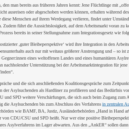
, den man bereits aus früheren Jahren kennt: Jene Flüchtlinge mit „offe
 nicht ausreisen oder abgeschoben werden können, erhalten während de
ie diese Menschen auf ihrem Werdegang verlieren, findet unter Umstände
. Zudem führt die Aussichtslosigkeit, auf dem Arbeitsmarkt voran zu 
rozess bereits in seiner Stellungnahme zum Integrationsgesetz wie folg
izierter ,guter Bleibeperspektive‘ wird ihre Integration in den Arbeits
nsunterhalts auch nur mit weitaus größerer Anstrengung und – so ist z
le Gegner:innen eines weltoffenen Landes und eines humanitären Asylre
an nachholender Unterstützung bei der Arbeitsmarktintegration für jene
finden“.
präche und die sich anschließenden Koalitionsgespräche zum Zeitpunkt
n der Asylsuchenden als Hardliner zu profilieren und das Bedürfnis v
CSU und SPD weitere Verschärfungen, die sich auch beim Zugang zum 
tig die Asylsuchenden bis zum Abschluss des Verfahrens
in zentralen 
n Behörden wie BAMF, BA, Justiz, Ausländerbehörden „Hand in Hand arb
r von CDU/CSU und SPD heißt. Nur wer eine positive Bleibeperspektive
res Asylverfahrens im Lager abwarten. Aus den „AnkER“ sollen dann a