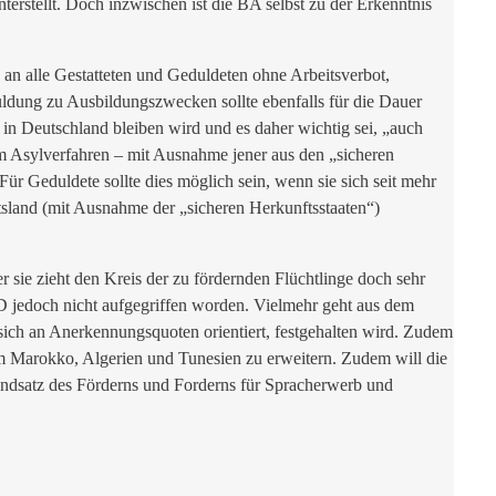
rstellt. Doch inzwischen ist die BA selbst zu der Erkenntnis
an alle Gestatteten und Geduldeten ohne Arbeitsverbot,
dung zu Ausbildungszwecken sollte ebenfalls für die Dauer
t in Deutschland bleiben wird und es daher wichtig sei, „auch
im Asylverfahren – mit Ausnahme jener aus den „sicheren
r Geduldete sollte dies möglich sein, wenn sie sich seit mehr
sland (mit Ausnahme der „sicheren Herkunftsstaaten“)
 sie zieht den Kreis der zu fördernden Flüchtlinge doch sehr
SPD jedoch nicht aufgegriffen worden. Vielmehr geht aus dem
sich an Anerkennungsquoten orientiert, festgehalten wird. Zudem
“ um Marokko, Algerien und Tunesien zu erweitern. Zudem will die
undsatz des Förderns und Forderns für Spracherwerb und