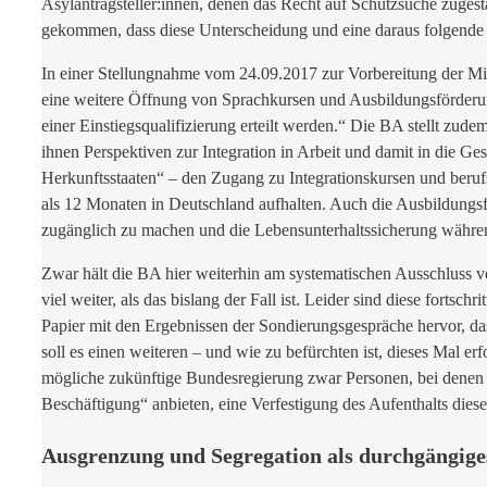
Asylantragsteller:innen, denen das Recht auf Schutzsuche zugest
gekommen, dass diese Unterscheidung und eine daraus folgende un
In einer Stellungnahme vom 24.09.2017 zur Vorbereitung der Min
eine weitere Öffnung von Sprachkursen und Ausbildungsförderun
einer Einstiegsqualifizierung erteilt werden.“ Die BA stellt zud
ihnen Perspektiven zur Integration in Arbeit und damit in die G
Herkunftsstaaten“ – den Zugang zu Integrationskursen und beruf
als 12 Monaten in Deutschland aufhalten. Auch die Ausbildungs
zugänglich zu machen und die Lebensunterhaltssicherung währe
Zwar hält die BA hier weiterhin am systematischen Ausschluss vo
viel weiter, als das bislang der Fall ist. Leider sind diese for
Papier mit den Ergebnissen der Sondierungsgespräche hervor, da
soll es einen weiteren – und wie zu befürchten ist, dieses Mal e
mögliche zukünftige Bundesregierung zwar Personen, bei denen k
Beschäftigung“ anbieten, eine Verfestigung des Aufenthalts diese
Ausgrenzung und Segregation als durchgängige