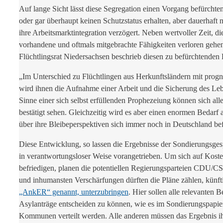
Auf lange Sicht lässt diese Segregation einen Vorgang befürchten
oder gar überhaupt keinen Schutzstatus erhalten, aber dauerhaft
ihre Arbeitsmarktintegration verzögert. Neben wertvoller Zeit, d
vorhandene und oftmals mitgebrachte Fähigkeiten verloren gehen
Flüchtlingsrat Niedersachsen beschrieb diesen zu befürchtenden P
„Im Unterschied zu Flüchtlingen aus Herkunftsländern mit prognost
wird ihnen die Aufnahme einer Arbeit und die Sicherung des Lebe
Sinne einer sich selbst erfüllenden Prophezeiung können sich al
bestätigt sehen. Gleichzeitig wird es aber einen enormen Bedarf 
über ihre Bleibeperspektiven sich immer noch in Deutschland be
Diese Entwicklung, so lassen die Ergebnisse der Sondierungsges
in verantwortungsloser Weise vorangetrieben. Um sich auf Koste
befriedigen, planen die potentiellen Regierungsparteien CDU/
und inhumansten Verschärfungen dürften die Pläne zählen, künf
„AnkER“ genannt, unterzubringen
. Hier sollen alle relevante
Asylanträge entscheiden zu können, wie es im Sondierungspapie
Kommunen verteilt werden. Alle anderen müssen das Ergebnis ih