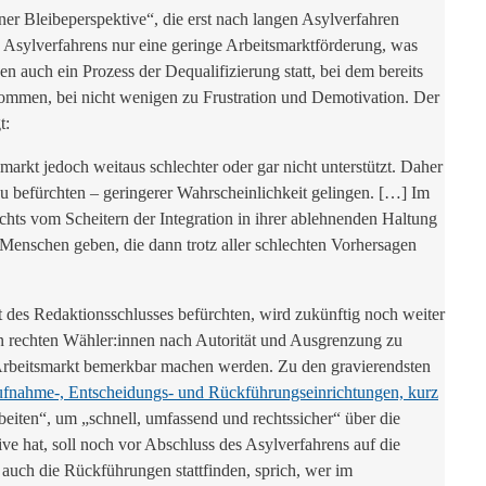
ner Bleibeperspektive“, die erst nach langen Asylverfahren
s Asylverfahrens nur eine geringe Arbeitsmarktförderung, was
n auch ein Prozess der Dequalifizierung statt, bei dem bereits
kommen, bei nicht wenigen zu Frustration und Demotivation. Der
t:
markt jedoch weitaus schlechter oder gar nicht unterstützt. Daher
u befürchten – geringerer Wahrscheinlichkeit gelingen. […] Im
chts vom Scheitern der Integration in ihrer ablehnenden Haltung
 Menschen geben, die dann trotz aller schlechten Vorhersagen
 des Redaktionsschlusses befürchten, wird zukünftig noch weiter
on rechten Wähler:innen nach Autorität und Ausgrenzung zu
Arbeitsmarkt bemerkbar machen werden. Zu den gravierendsten
Aufnahme-, Entscheidungs- und Rückführungseinrichtungen, kurz
eiten“, um „schnell, umfassend und rechtssicher“ über die
 hat, soll noch vor Abschluss des Asylverfahrens auf die
uch die Rückführungen stattfinden, sprich, wer im