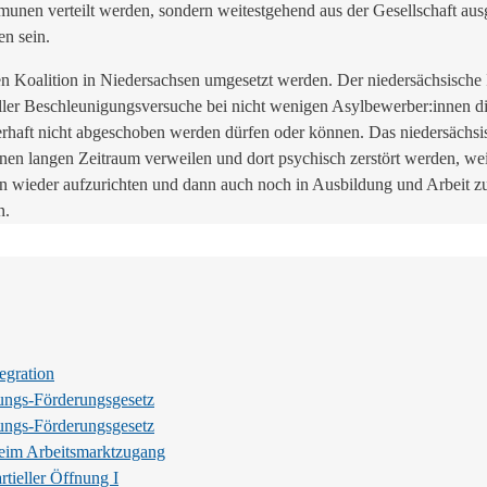
mmunen verteilt werden, sondern weitestgehend aus der Gesellschaft a
n sein.
Koalition in Niedersachsen umgesetzt werden. Der niedersächsische Inn
z aller Beschleunigungsversuche bei nicht wenigen Asylbewerber:innen d
auerhaft nicht abgeschoben werden dürfen oder können. Das niedersächs
en langen Zeitraum verweilen und dort psychisch zerstört werden, wei
n wieder aufzurichten und dann auch noch in Ausbildung und Arbeit zu
n.
egration
ungs-Förderungsgesetz
ungs-Förderungsgesetz
beim Arbeitsmarktzugang
tieller Öffnung I