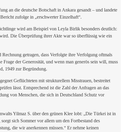
ng an die deutsche Botschaft in Ankara gesandt – und landete
ericht zufolge in „erschwerter Einzelhaft“.
htlinge wird am Beispiel von Leyla Birlik besonders deutlich:
t wird. Die Überprüfung ihrer Akte war so überflüssig wie ein
Rechnung getragen, dass Verfolgte ihre Verfolgung oftmals
e Frage der Generosität, und wenn man generös sein will, muss
mid, 1949 zur Begründung.
net Geflüchteten mit strukturellem Misstrauen, bestreitet
rüfen lässt. Entsprechend ist die Zahl der Anfragen an das
dung von Menschen, die sich in Deutschland Schutz vor
walts Yilmaz S. über den grünen Klee lobt: „Die Türkei ist in
g sorgt sich Sommer vor allem um den Fortbestand des
istung, die wir anerkennen müssen.“ Er nehme keinen