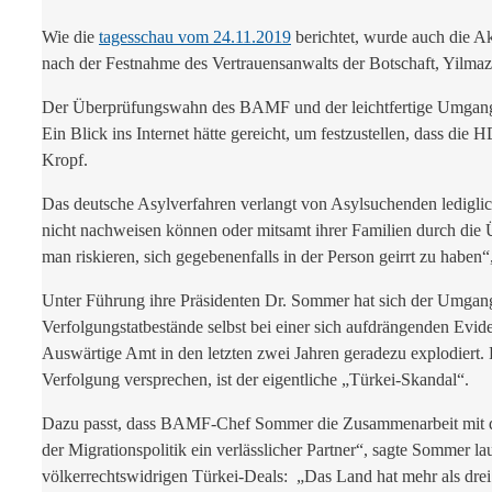
Wie die
tagesschau vom 24.11.2019
berichtet, wurde auch die A
nach der Festnahme des Vertrauensanwalts der Botschaft, Yilmaz 
Der Überprüfungswahn des BAMF und der leichtfertige Umgang der
Ein Blick ins Internet hätte gereicht, um festzustellen, dass die
Kropf.
Das deutsche Asylverfahren verlangt von Asylsuchenden ledigl
nicht nachweisen können oder mitsamt ihrer Familien durch die
man riskieren, sich gegebenenfalls in der Person geirrt zu haben
Unter Führung ihre Präsidenten Dr. Sommer hat sich der Umgang 
Verfolgungstatbestände selbst bei einer sich aufdrängenden Evide
Auswärtige Amt in den letzten zwei Jahren geradezu explodier
Verfolgung versprechen, ist der eigentliche „Türkei-Skandal“.
Dazu passt, dass BAMF-Chef Sommer die Zusammenarbeit mit der T
der Migrationspolitik ein verlässlicher Partner“, sagte Sommer la
völkerrechtswidrigen Türkei-Deals: „Das Land hat mehr als drei