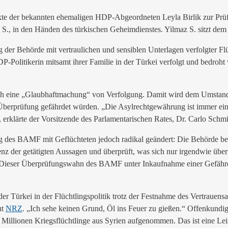
kte der bekannten ehemaligen HDP-Abgeordneten Leyla Birlik zur Prüfu
S., in den Händen des türkischen Geheimdienstes. Yilmaz S. sitzt dem B
 Behörde mit vertraulichen und sensiblen Unterlagen verfolgter Flüc
 HDP-Politikerin mitsamt ihrer Familie in der Türkei verfolgt und bedroh
ich eine „Glaubhaftmachung“ von Verfolgung. Damit wird dem Umstand 
 Überprüfung gefährdet würden. „Die Asylrechtgewährung ist immer ein
“, erklärte der Vorsitzende des Parlamentarischen Rates, Dr. Carlo Sch
des BAMF mit Geflüchteten jedoch radikal geändert: Die Behörde begeg
nz der getätigten Aussagen und überprüft, was sich nur irgendwie überp
t. Dieser Überprüfungswahn des BAMF unter Inkaufnahme einer Gefähr
ürkei in der Flüchtlingspolitik trotz der Festnahme des Vertrauensan
ut
NRZ
. „Ich sehe keinen Grund, Öl ins Feuer zu gießen.“ Offenkundi
 Millionen Kriegsflüchtlinge aus Syrien aufgenommen. Das ist eine Le