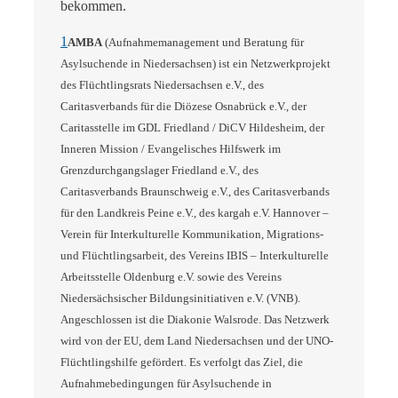
bekommen.
1
AMBA
(Aufnahmemanagement und Beratung für
Asylsuchende in Niedersachsen) ist ein Netzwerkprojekt
des Flüchtlingsrats Niedersachsen e.V., des
Caritasverbands für die Diözese Osnabrück e.V., der
Caritasstelle im GDL Friedland / DiCV Hildesheim, der
Inneren Mission / Evangelisches Hilfswerk im
Grenzdurchgangslager Friedland e.V., des
Caritasverbands Braunschweig e.V., des Caritasverbands
für den Landkreis Peine e.V., des kargah e.V. Hannover –
Verein für Interkulturelle Kommunikation, Migrations-
und Flüchtlingsarbeit, des Vereins IBIS – Interkulturelle
Arbeitsstelle Oldenburg e.V. sowie des Vereins
Niedersächsischer Bildungsinitiativen e.V. (VNB).
Angeschlossen ist die Diakonie Walsrode. Das Netzwerk
wird von der EU, dem Land Niedersachsen und der UNO-
Flüchtlingshilfe gefördert. Es
verfolgt das Ziel, die
Aufnahmebedingungen für Asylsuchende in