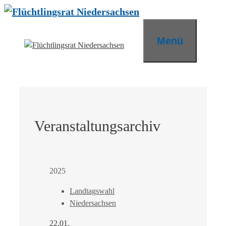
Zum
Inhalt
springen
Menü
Veranstaltungsarchiv
2025
Landtagswahl
Niedersachsen
22.01.