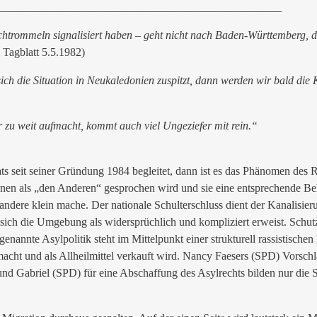
__________________________________________________
schtrommeln signalisiert haben – geht nicht nach Baden-Württemberg, d
 Tagblatt 5.5.1982)
ich die Situation in Neukaledonien zuspitzt, dann werden wir bald di
zu weit aufmacht, kommt auch viel Ungeziefer mit rein.“
ats seit seiner Gründung 1984 begleitet, dann ist es das Phänomen de
nen als „den Anderen“ gesprochen wird und sie eine entsprechende Be
andere klein mache. Der nationale Schulterschluss dient der Kanalisier
sich die Umgebung als widersprüchlich und kompliziert erweist. Schut
enannte Asylpolitik steht im Mittelpunkt einer strukturell rassistisch
acht und als Allheilmittel verkauft wird. Nancy Faesers (SPD) Vorsc
nd Gabriel (SPD) für eine Abschaffung des Asylrechts bilden nur die Sp