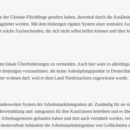
e der Ukraine-Flüchtlinge gesehen haben, dezentral durch die Ausländ
itet werden. Mit dem bisherigen rigiden System einer zentralen Aufnah
r solche Asylsuchenden, die sich nicht selbst helfen können und über k
 um lokale Überforderungen zu vermeiden. Auch hier wäre es allerdings 
r derjenigen vorzunehmen, die keine Anknüpfungspunkte in Deutschland 
tter wohnen darf, weil er dem Land Niedersachsen zugewiesen wurde.
esweiten System der Arbeitsmarktintegration ab: Zuständig für sie sind
vermittlung und -integration für ihre Kund:innen betreiben und es üb
Arbeitsagenturen gefunden haben und dort auch vermittelt werden, ver
rbeitsverbote behindern die Arbeitsmarktintegration von Geflüchteten z