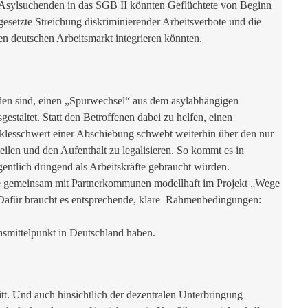
) Asylsuchenden in das SGB II könnten Geflüchtete von Beginn
gesetzte Streichung diskriminierender Arbeitsverbote und die
en deutschen Arbeitsmarkt integrieren könnten.
rden sind, einen „Spurwechsel“ aus dem asylabhängigen
staltet. Statt den Betroffenen dabei zu helfen, einen
oklesschwert einer Abschiebung schwebt weiterhin über den nur
eilen und den Aufenthalt zu legalisieren. So kommt es in
ntlich dringend als Arbeitskräfte gebraucht würden.
 sie gemeinsam mit Partnerkommunen modellhaft im Projekt „Wege
. Dafür braucht es entsprechende, klare Rahmenbedingungen:
nsmittelpunkt in Deutschland haben.
t. Und auch hinsichtlich der dezentralen Unterbringung