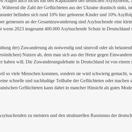
en Augen auch nichts mit den Kapazitäten des deutschen Asylsystems, a
ährend die Zahl der Geflüchteten aus der Ukraine drastisch sinkt, is
arunter befinden sich rund 10% hier geborene Kinder und 10% Asylfolgea
Aber gemessen an der Gesamtzuwanderung sind Asylsuchende eine klei
t wenn 2023 insgesamt 400.000 Asylsuchende Schutz in Deutschland su
ltung der) Zuwanderung als notwendig und sinnvoll oder als belaste
ersönlichen) Nutzen ab, dem man sich aus der Hetze gegen Einwandernd
r haben will. Die Zuwanderungsdebatte in Deutschland ist von einem st
il so viele Menschen kommen, sondern sie wird schwierig gemacht, wei
e schnelle und nachhaltige Teilhabe der Geflüchteten oder machen sie 
nischen Geflüchteten kann dabei in mancher Hinsicht als gutes Model
lsuchenden zu meistern und den strukturellen Rassismus der deutsche