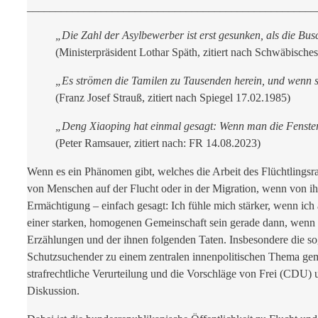
___________________________________________________
„Die Zahl der Asylbewerber ist erst gesunken, als die Bu
(Ministerpräsident Lothar Späth, zitiert nach Schwäbisches
„Es strömen die Tamilen zu Tausenden herein, und wenn s
(Franz Josef Strauß, zitiert nach Spiegel 17.02.1985)
„Deng Xiaoping hat einmal gesagt: Wenn man die Fenster 
(Peter Ramsauer, zitiert nach: FR 14.08.2023)
Wenn es ein Phänomen gibt, welches die Arbeit des Flüchtlingsr
von Menschen auf der Flucht oder in der Migration, wenn von ih
Ermächtigung – einfach gesagt: Ich fühle mich stärker, wenn ich 
einer starken, homogenen Gemeinschaft sein gerade dann, wenn 
Erzählungen und der ihnen folgenden Taten. Insbesondere die sog
Schutzsuchender zu einem zentralen innenpolitischen Thema gem
strafrechtliche Verurteilung und die Vorschläge von Frei (CDU) u
Diskussion.