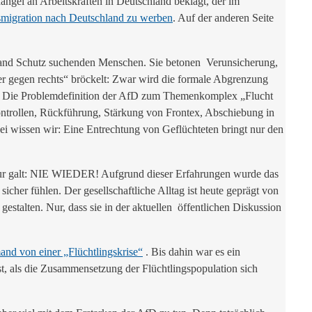
Mangel an Arbeitskräften in Deutschland beklagt, der im
tsmigration nach Deutschland zu werben
. Auf der anderen Seite
chland Schutz suchenden Menschen. Sie betonen Verunsicherung,
uer gegen rechts“ bröckelt: Zwar wird die formale Abgrenzung
hen: Die Problemdefinition der AfD zum Themenkomplex „Flucht
kontrollen, Rückführung, Stärkung von Frontex, Abschiebung in
ei wissen wir: Eine Entrechtung von Geflüchteten bringt nur den
wur galt: NIE WIEDER! Aufgrund dieser Erfahrungen wurde das
cher fühlen. Der gesellschaftliche Alltag ist heute geprägt von
estalten. Nur, dass sie in der aktuellen öffentlichen Diskussion
nd von einer „Flüchtlingskrise“
. Bis dahin war es ein
erst, als die Zusammensetzung der Flüchtlingspopulation sich