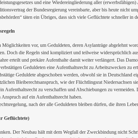
leistungsgesetzes und eine Wiedereingliederung aller (erwerbsfähigen
itionsvertrag der Bundesregierung vereinbarte, aber bis heute nicht um
ehörden“ täten ein Übriges, dass sich viele Geflüchtete schneller in d
sregeln
von Möglichkeiten vor, um Geduldeten, deren Asylanträge abgelehnt wo
. Doch die Regeln sind kompliziert und teilweise widersprüchlich ausge
ahre erteilt und prekäre Aufenthalte damit weiter verlängert. Das Dam
erbstätigen Geduldeten eine Aufenthaltsrecht zu Arbeitszwecken zu ert
bstätige Geduldete abgeschoben werden, obwohl sie in Deutschland eige
ätzlichen Bleiberechtsanspruch, wie der Flüchtlingsrat Niedersachsen
 ein Aufenthaltsrecht zu verschaffen und Abschiebungen zu vermeiden
en Anspruch auf ein Aufenthaltsrecht haben.
chtsregelung, nach der alle Geduldeten bleiben dürfen, die ihren Lebe
r Geflüchtete)
nken. Der Neubau hält mit dem Wegfall der Zweckbindung nicht Schrit