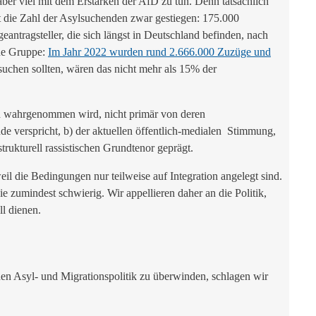
ber viel mit dem Erstarken der AfD zu tun. Denn tatsächlich
t die Zahl der Asylsuchenden zwar gestiegen: 175.000
ntragsteller, die sich längst in Deutschland befinden, nach
ne Gruppe:
Im Jahr 2022 wurden rund 2.666.000 Zuzüge und
chen sollten, wären das nicht mehr als 15% der
nd wahrgenommen wird, nicht primär von deren
e verspricht, b) der aktuellen öffentlich-medialen Stimmung,
rukturell rassistischen Grundtenor geprägt.
l die Bedingungen nur teilweise auf Integration angelegt sind.
zumindest schwierig. Wir appellieren daher an die Politik,
l dienen.
n Asyl- und Migrationspolitik zu überwinden, schlagen wir