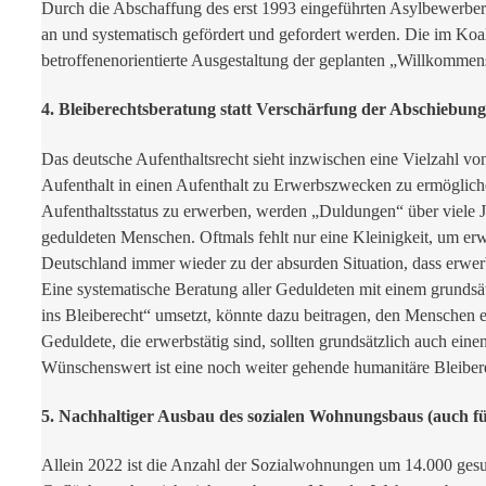
Durch die Abschaffung des erst 1993 eingeführten Asylbewerber
an und systematisch gefördert und gefordert werden. Die im Koal
betroffenenorientierte Ausgestaltung der geplanten „Willkommensb
4. Bleiberechtsberatung statt Verschärfung der Abschiebung
Das deutsche Aufenthaltsrecht sieht inzwischen eine Vielzahl 
Aufenthalt in einen Aufenthalt zu Erwerbszwecken zu ermöglichen
Aufenthaltsstatus zu erwerben, werden „Duldungen“ über viele J
geduldeten Menschen. Oftmals fehlt nur eine Kleinigkeit, um erw
Deutschland immer wieder zu der absurden Situation, dass erwer
Eine systematische Beratung aller Geduldeten mit einem grunds
ins Bleiberecht“ umsetzt, könnte dazu beitragen, den Menschen
Geduldete, die erwerbstätig sind, sollten grundsätzlich auch ein
Wünschenswert ist eine noch weiter gehende humanitäre Bleibere
5. Nachhaltiger Ausbau des sozialen Wohnungsbaus (auch fü
Allein 2022 ist die Anzahl der Sozialwohnungen um 14.000 gesu