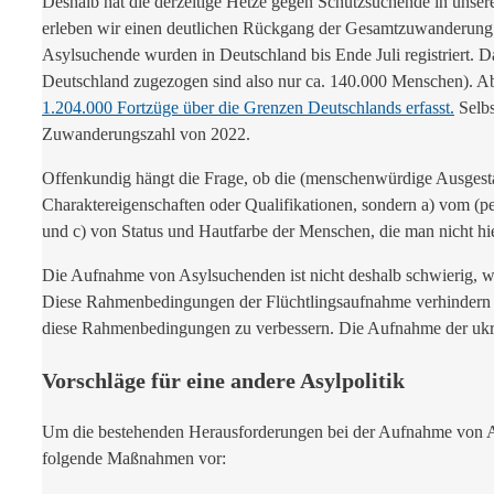
Deshalb hat die derzeitige Hetze gegen Schutzsuchende in unser
erleben wir einen deutlichen Rückgang der Gesamtzuwanderung. W
Asylsuchende wurden in Deutschland bis Ende Juli registriert. D
Deutschland zugezogen sind also nur ca. 140.000 Menschen). 
1.204.000 Fortzüge über die Grenzen Deutschlands erfasst.
Selbs
Zuwanderungszahl von 2022.
Offenkundig hängt die Frage, ob die (menschenwürdige Ausgesta
Charaktereigenschaften oder Qualifikationen, sondern a) vom (p
und c) von Status und Hautfarbe der Menschen, die man nicht hie
Die Aufnahme von Asylsuchenden ist nicht deshalb schwierig, we
Diese Rahmenbedingungen der Flüchtlingsaufnahme verhindern ein
diese Rahmenbedingungen zu verbessern. Die Aufnahme der ukrai
Vorschläge für eine andere Asylpolitik
Um die bestehenden Herausforderungen bei der Aufnahme von Asy
folgende Maßnahmen vor: