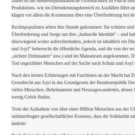
Dabei ist die bundesrepublikanische Öffentlichkeit zu Flucht und
Produktions- wie im Dienstleistungsbereich zu Ausfällen führt u
klagen vor allem die Kommunen über eine Überforderung bei de
Rechtspopulisten sehen ihre Stunde gekommen: Sie schüren und 
Überforderung und Sorge um ihre „kulturelle Identität“ – und ha
überwiegend weiter aufrechterhalten, jedoch ist inhaltlich ein
und Asyl“ beherrscht die öffentliche Agenda, und die von der re
„sichere Drittstaaten“ usw.) sind im Mainstream angekommen. D
Tod ungezählter Menschen auf der Suche nach Schutz und Asyl und 
Nach den letzten Erfahrungen mit Faschisten an der Macht hat
Grundrecht aus Asyl in das Grundgesetz der Bundesrepublik Deuts
vielen Menschen, Beheimateten und Neuzugewanderten, denen Solida
wenig Gehör finden.
Trotz der Aufnahme von über einer Million Menschen aus der Uk
unhinterfragter gesellschaftlicher Konsens, dass die Solidarität 
änderte: