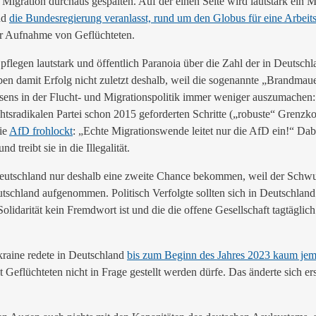
 Migration durchaus gespalten. Auf der einen Seite wird lautstark ein 
nd
die Bundesregierung veranlasst, rund um den Globus für eine Arbei
r Aufnahme von Geflüchteten.
pflegen lautstark und öffentlich Paranoia über die Zahl der in Deuts
ben damit Erfolg nicht zuletzt deshalb, weil die sogenannte „Brandma
 Dissens in der Flucht- und Migrationspolitik immer weniger auszumac
chtsradikalen Partei schon 2015 geforderten Schritte („robuste“ Grenz
ie
AfD frohlockt
: „Echte Migrationswende leitet nur die AfD ein!“ Dab
treibt sie in die Illegalität.
 Deutschland nur deshalb eine zweite Chance bekommen, weil der Sch
chland aufgenommen. Politisch Verfolgte sollten sich in Deutschland si
rität kein Fremdwort ist und die die offene Gesellschaft tagtäglich g
raine redete in Deutschland
bis zum Beginn des Jahres 2023 kaum jema
mit Geflüchteten nicht in Frage gestellt werden dürfe. Das änderte sich 