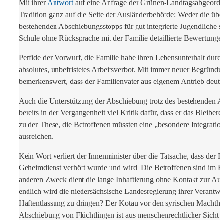
Mit ihrer
Antwort
auf eine Anfrage der Grünen-Landtagsabgeordnet
Tradition ganz auf die Seite der Ausländerbehörde: Weder die ü
bestehenden Abschiebungsstopps für gut integrierte Jugendliche 
Schule ohne Rücksprache mit der Familie detaillierte Bewertungen
Perfide der Vorwurf, die Familie habe ihren Lebensunterhalt durc
absolutes, unbefristetes Arbeitsverbot. Mit immer neuer Begründ
bemerkenswert, dass der Familienvater aus eigenem Antrieb deuts
Auch die Unterstützung der Abschiebung trotz des bestehenden A
bereits in der Vergangenheit viel Kritik dafür, dass er das Blei
zu der These, die Betroffenen müssten eine „besondere Integratio
ausreichen.
Kein Wort verliert der Innenminister über die Tatsache, dass de
Geheimdienst verhört wurde und wird. Die Betroffenen sind im 
anderen Zweck dient die lange Inhaftierung ohne Kontakt zur A
endlich wird die niedersächsische Landesregierung ihrer Verant
Haftentlassung zu dringen? Der Kotau vor den syrischen Machtha
Abschiebung von Flüchtlingen ist aus menschenrechtlicher Sicht