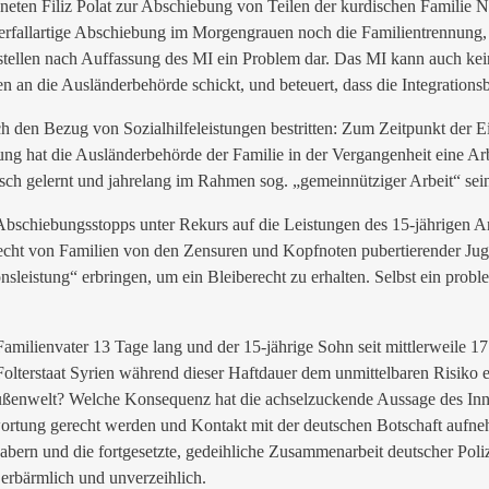
en Filiz Polat zur Abschiebung von Teilen der kurdischen Familie Nas
berfallartige Abschiebung im Morgengrauen noch die Familientrennung,
stellen nach Auffassung des MI ein Problem dar. Das MI kann auch kein
 an die Ausländerbehörde schickt, und beteuert, dass die Integrationsb
h den Bezug von Sozialhilfeleistungen bestritten: Zum Zeitpunkt der Ei
ung hat die Ausländerbehörde der Familie in der Vergangenheit eine Arb
ch gelernt und jahrelang im Rahmen sog. „gemeinnütziger Arbeit“ seinen
bschiebungsstopps unter Rekurs auf die Leistungen des 15-jährigen An
berecht von Familien von den Zensuren und Kopfnoten pubertierender Jug
nsleistung“ erbringen, um ein Bleiberecht zu erhalten. Selbst ein probl
r Familienvater 13 Tage lang und der 15-jährige Sohn seit mittlerweile
Folterstaat Syrien während dieser Haftdauer dem unmittelbaren Risik
ußenwelt? Welche Konsequenz hat die achselzuckende Aussage des Inne
wortung gerecht werden und Kontakt mit der deutschen Botschaft aufne
bern und die fortgesetzte, gedeihliche Zusammenarbeit deutscher Poliz
 erbärmlich und unverzeihlich.