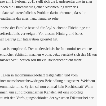
o am 1. Februar 2011 stellt sich die Landesregierung in alter
 noch die Durchführung einer Abschiebung trotz des
 datenschutzrechtliches Problem darin erkennen, dass die
eauftragte das alles ganz genau so sehe.
nreise der Familie bestand für Asyl suchende Flüchtlinge ein
eitserlaubnis verweigert. Vor diesem Hintergrund ist es
 Beitrag zur Integration geleistet hat.
uar ist empörend. Der niedersächsische Innenminister erntete
endlicher abhängig machen wollte. Jetzt versteigt sich das MI gar
emloser Schulbesuch soll für ein Bleiberecht nicht mehr
 17 Tagen in Incommunikadohaft festgehalten und vom
o einer menschenrechtswidrigen Behandlung ausgesetzt. Welchem
nministeriums, Syrien sei nun einmal kein Rechtsstaat? Wann
hmen, um auf diplomatischen Kanälen auf eine sofortige
ei mit den Verfolgungsbehörden der syrischen Diktatur bei der