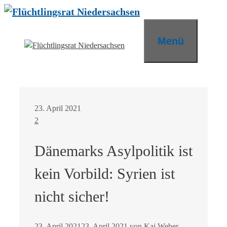
Zum
Inhalt
springen
Menü
23. April 2021
2
Dänemarks Asylpolitik ist
kein Vorbild: Syrien ist
nicht sicher!
23. April 2021
23. April 2021
von
Kai Weber