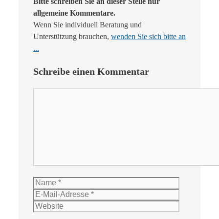
Bitte schreiben Sie an dieser Stelle nur
allgemeine Kommentare.
Wenn Sie individuell Beratung und
Unterstützung brauchen,
wenden Sie sich bitte an
...
Schreibe einen Kommentar
Kommentar
Name
E-
Mail-
Website
Adresse