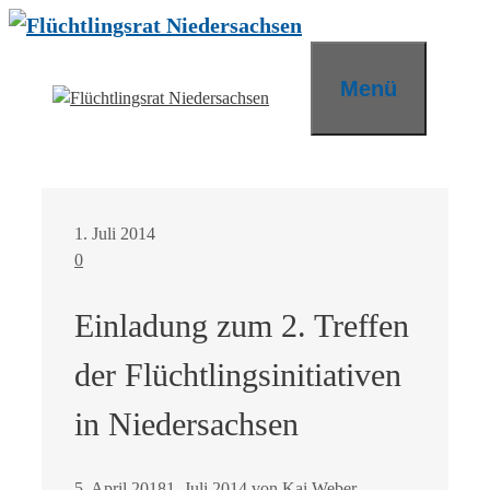
Zum
Inhalt
springen
Menü
1. Juli 2014
0
Einladung zum 2. Treffen
der Flüchtlingsinitiativen
in Niedersachsen
5. April 2018
1. Juli 2014
von
Kai Weber