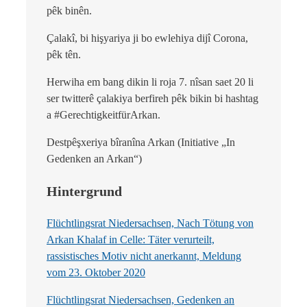
pêk binên.
Çalakî, bi hişyariya ji bo ewlehiya dijî Corona,
pêk tên.
Herwiha em bang dikin li roja 7. nîsan saet 20 li
ser twitterê çalakiya berfireh pêk bikin bi hashtag
a #GerechtigkeitfürArkan.
Destpêşxeriya bîranîna Arkan (Initiative „In
Gedenken an Arkan“)
Hintergrund
Flüchtlingsrat Niedersachsen, Nach Tötung von
Arkan Khalaf in Celle: Täter verurteilt,
rassistisches Motiv nicht anerkannt, Meldung
vom 23. Oktober 2020
Flüchtlingsrat Niedersachsen, Gedenken an