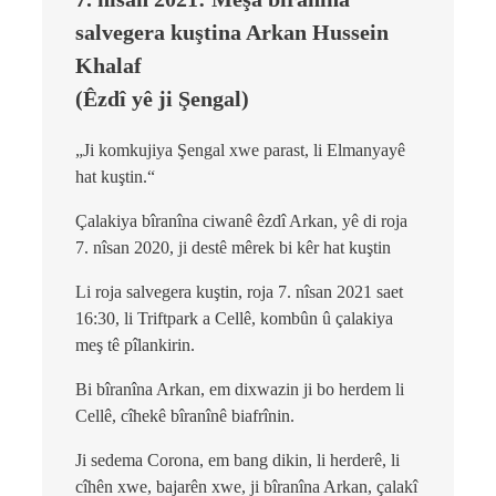
salvegera kuştina Arkan Hussein
Khalaf
(Êzdî yê ji Şengal)
„Ji komkujiya Şengal xwe parast, li Elmanyayê
hat kuştin.“
Çalakiya bîranîna ciwanê êzdî Arkan, yê di roja
7. nîsan 2020, ji destê mêrek bi kêr hat kuştin
Li roja salvegera kuştin, roja 7. nîsan 2021 saet
16:30, li Triftpark a Cellê, kombûn û çalakiya
meş tê pîlankirin.
Bi bîranîna Arkan, em dixwazin ji bo herdem li
Cellê, cîhekê bîranînê biafrînin.
Ji sedema Corona, em bang dikin, li herderê, li
cîhên xwe, bajarên xwe, ji bîranîna Arkan, çalakî