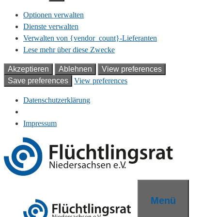
Optionen verwalten
Dienste verwalten
Verwalten von {vendor_count}-Lieferanten
Lese mehr über diese Zwecke
Akzeptieren
Ablehnen
View preferences
Save preferences
View preferences
Datenschutzerklärung
Impressum
Zum
Inhalt
springen
Menü