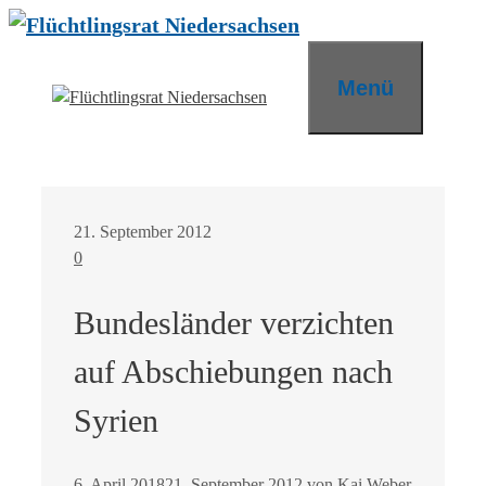
Zum
Inhalt
springen
Menü
21. September 2012
0
Bundesländer verzichten
auf Abschiebungen nach
Syrien
6. April 2018
21. September 2012
von
Kai Weber