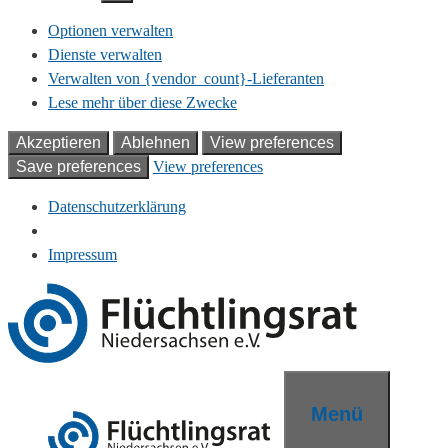
Optionen verwalten
Dienste verwalten
Verwalten von {vendor_count}-Lieferanten
Lese mehr über diese Zwecke
Akzeptieren
Ablehnen
View preferences
Save preferences
View preferences
Datenschutzerklärung
Impressum
Zum
Inhalt
springen
Menü