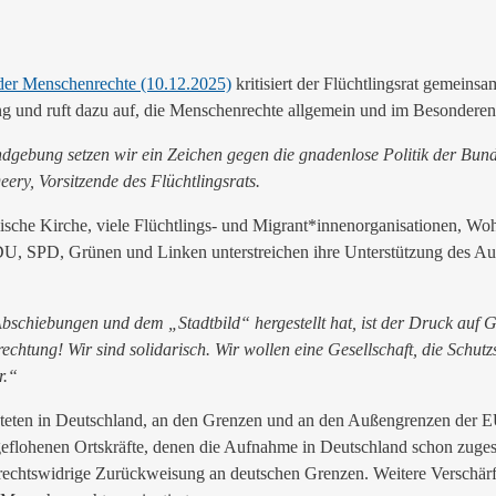
er Menschenrechte (10.12.2025)
kritisiert der Flüchtlingsrat gemein
g und ruft dazu auf, die Menschenrechte allgemein und im Besonderen 
dgebung setzen wir ein Zeichen gegen die gnadenlose Politik der Bunde
eery, Vorsitzende des Flüchtlingsrats.
sche Kirche, viele Flüchtlings- und Migrant*innenorganisationen, Woh
CDU, SPD, Grünen und Linken unterstreichen ihre Unterstützung des Auf
chiebungen und dem „Stadtbild“ hergestellt hat, ist der Druck auf Ge
echtung! Wir sind solidarisch.
Wir wollen eine Gesellschaft, die Schut
r.“
hteten in Deutschland, an den Grenzen und an den Außengrenzen der EU
geflohenen Ortskräfte, denen die Aufnahme in Deutschland schon zuge
rechtswidrige Zurückweisung an deutschen Grenzen. Weitere Verschärfun